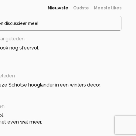
Nieuwste
Oudste
Meeste likes
en discussieer mee!
aar geleden
ook nog sfeervol.
geleden
eze Schotse hooglander in een winters decor.
en
l.
net even wat meer.