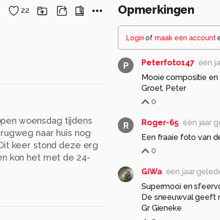
Opmerkingen
22
Login
of
maak een account
Peterfoto147
één j
P
Mooie compositie en 
Groet, Peter
0
open woensdag tijdens
Roger-65
één jaar 
R
erugweg naar huis nog
Een fraaie foto van d
Dit keer stond deze erg
0
en kon het met de 24-
GiWa
één jaar geled
Supermooi en sfeervo
De sneeuwval geeft 
Gr Gieneke