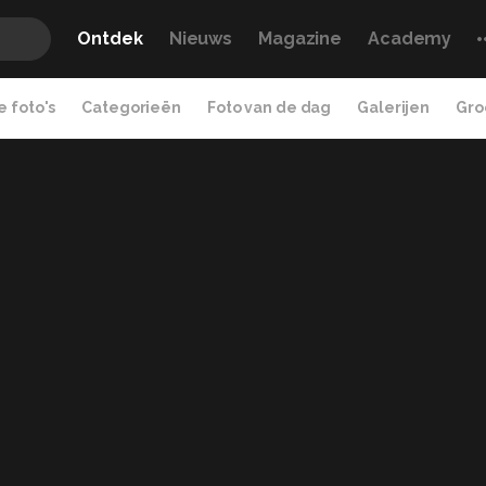
Ontdek
Nieuws
Magazine
Academy
 foto's
Categorieën
Foto van de dag
Galerijen
Gro