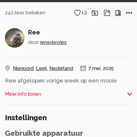
242
keer bekeken
13
Ree
door
renedevries
Nienoord
,
Leek
,
Nederland
7 mei, 2025
Ree afgelopen vorige week op een mooie
lenteochtend op landgoed Nienoord.
Meer info tonen
Alle rechten voorbehouden
Instellingen
Gebruikte apparatuur