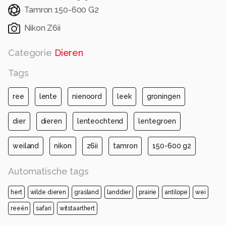
Tamron 150-600 G2
Nikon Z6ii
Categorie
Dieren
Tags
ree
lente
nienoord
leek
groningen
dier
dieren
lenteochtend
lentegroen
weiland
nikon
z6ii
tamron
150-600 g2
Automatische tags
hert
wilde dieren
grasland
landdier
prairie
antilope
wei
reeën
safari
witstaarthert