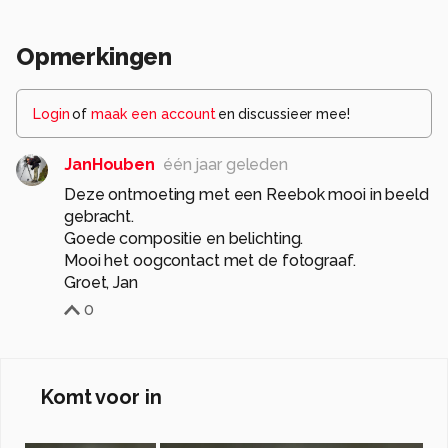
Opmerkingen
Login
of
maak een account
en discussieer mee!
JanHouben
één jaar geleden
Deze ontmoeting met een Reebok mooi in beeld
gebracht.
Goede compositie en belichting.
Mooi het oogcontact met de fotograaf.
Groet, Jan
0
Komt voor in