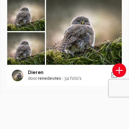
Dieren
door
renedevries
·
34 foto's
Soortgelijke foto's
Robert-Moeliker