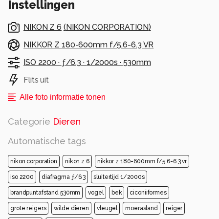
Instellingen
NIKON Z 6
(
NIKON CORPORATION
)
NIKKOR Z 180-600mm f/5.6-6.3 VR
ISO 2200 ·
ƒ/6.3 ·
1/2000s ·
530mm
Flits uit
Alle foto informatie tonen
Categorie
Dieren
Automatische tags
nikon corporation
nikon z 6
nikkor z 180-600mm f/5.6-6.3 vr
iso 2200
diafragma ƒ/6.3
sluitertijd 1/2000s
brandpuntafstand 530mm
vogel
bek
ciconiiformes
grote reigers
wilde dieren
vleugel
moerasland
reiger