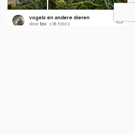
vogels en andere dieren
door
tps
·
138 foto's
Soortgelijke foto's
M
Madada