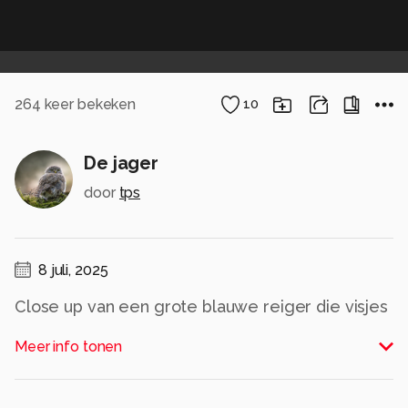
264
keer bekeken
10
De jager
door
tps
8 juli, 2025
Close up van een grote blauwe reiger die visjes
aan het zoeken is in het water.
Meer info tonen
Alle rechten voorbehouden