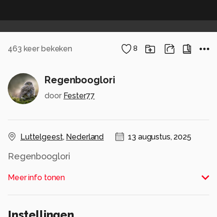
463
keer bekeken
8
Regenbooglori
door
Fester77
Luttelgeest
,
Nederland
13 augustus, 2025
Regenbooglori
Alle rechten voorbehouden
Meer info tonen
Instellingen