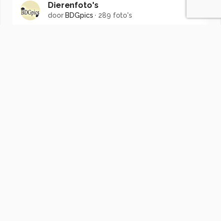
Dierenfoto's
door
BDGpics
·
289 foto's
Soortgelijke foto's
EdvanderReek