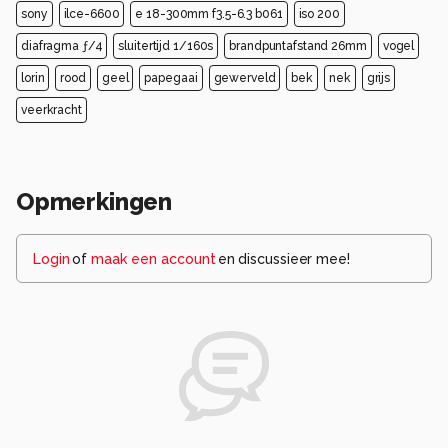
sony
ilce-6600
e 18-300mm f3.5-6.3 b061
iso 200
diafragma ƒ/4
sluitertijd 1/160s
brandpuntafstand 26mm
vogel
lorin
rood
geel
papegaai
gewerveld
bek
nek
grijs
veerkracht
Opmerkingen
Login
of
maak een account
en discussieer mee!