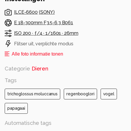
ILCE-6600
(
SONY
)
E 18-300mm F3.5-6.3 B061
ISO 200 ·
ƒ/4 ·
1/160s ·
26mm
Flitser uit, verplichte modus
Alle foto informatie tonen
Categorie
Dieren
Tags
trichoglossus moluccanus
regenbooglori
vogel
papagaai
Automatische tags