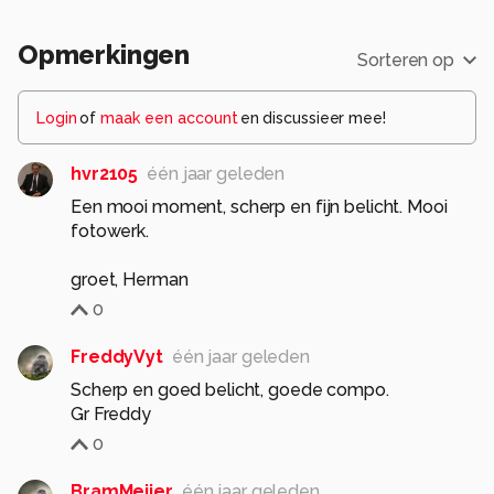
Opmerkingen
Sorteren op
Login
of
maak een account
en discussieer mee!
hvr2105
één jaar geleden
Een mooi moment, scherp en fijn belicht. Mooi
fotowerk.
groet, Herman
0
FreddyVyt
één jaar geleden
Scherp en goed belicht, goede compo.
Gr Freddy
0
BramMeijer
één jaar geleden