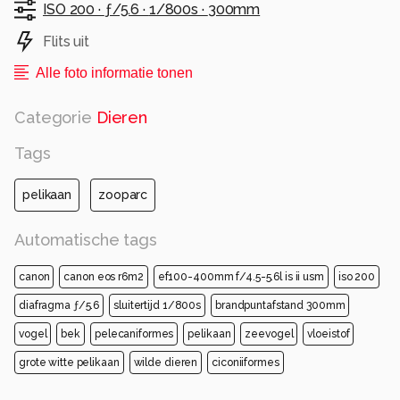
ISO 200 ·
ƒ/5.6 ·
1/800s ·
300mm
Flits uit
Alle foto informatie tonen
Categorie
Dieren
Tags
pelikaan
zooparc
Automatische tags
canon
canon eos r6m2
ef100-400mm f/4.5-5.6l is ii usm
iso 200
diafragma ƒ/5.6
sluitertijd 1/800s
brandpuntafstand 300mm
vogel
bek
pelecaniformes
pelikaan
zeevogel
vloeistof
grote witte pelikaan
wilde dieren
ciconiiformes