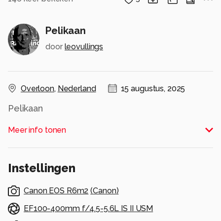
Pelikaan
door
leovullings
Overloon
,
Nederland
15 augustus, 2025
Pelikaan
Alle rechten voorbehouden
Meer info tonen
Instellingen
Canon EOS R6m2
(
Canon
)
EF100-400mm f/4.5-5.6L IS II USM