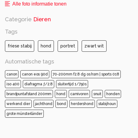
Alle foto informatie tonen
Categorie
Dieren
Tags
friese stabij
hond
portret
zwart wit
Automatische tags
canon
canon eos 90d
70-200mm f2.8 dg os hsm | sports 018
iso 400
diafragma ƒ/2.8
sluitertijd 1/750s
brandpuntafstand 200mm
hond
carnivoren
snuit
honden
werkend dier
jachthond
bond
herdershond
stabijhoun
grote münsterländer