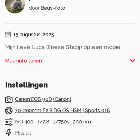
door
Beuv-foto
15 augustus, 2025
Mijn lieve Luca (Friese Stabij) op een mooie
manier vast gelegd.
Meer info tonen
Alle rechten voorbehouden
Instellingen
Canon EOS 90D
(
Canon
)
70-200mm F2.8 DG OS HSM | Sports 018
ISO 400 ·
ƒ/2.8 ·
1/750s ·
200mm
Flits uit