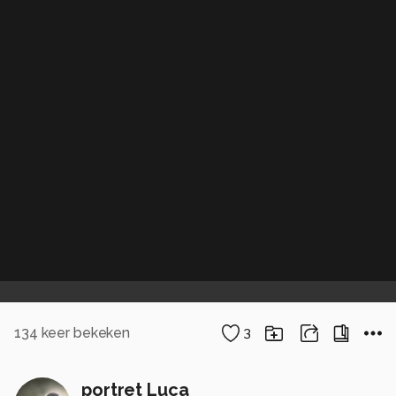
134
keer bekeken
3
portret Luca