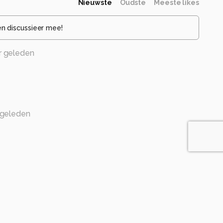
Nieuwste
Oudste
Meeste likes
en discussieer mee!
r geleden
 geleden
geleden
aai op de foto zetten
 geleden