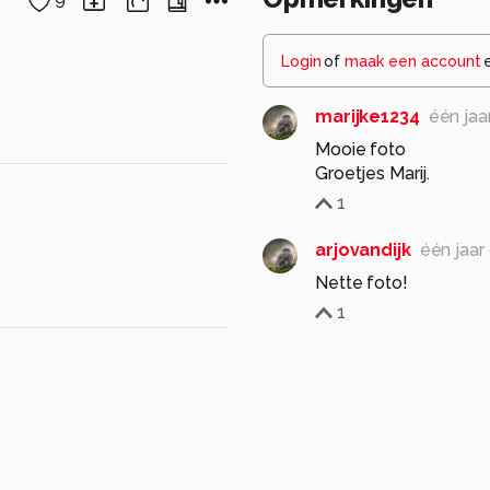
9
Login
of
maak een account
marijke1234
één jaa
Mooie foto
Groetjes Marij.
1
arjovandijk
één jaar
1
AnneliesV
één jaar 
A
Ook deze laat zich fr
1
Santakees
één jaar