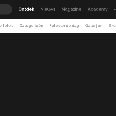
Ontdek
Nieuws
Magazine
Academy
 foto's
Categorieën
Foto van de dag
Galerijen
Gro