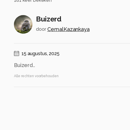
181
keer bekeken
Buizerd
CemalKazankaya
door
15 augustus, 2025
Buizerd..
Alle rechten voorbehouden
Instellingen
NIKON Z 9
(
NIKON CORPORATION
)
NIKKOR Z 600mm f/6.3 VR S