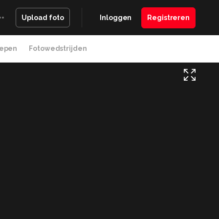
Inloggen
Registreren
Upload foto
epen
Fotowedstrijden