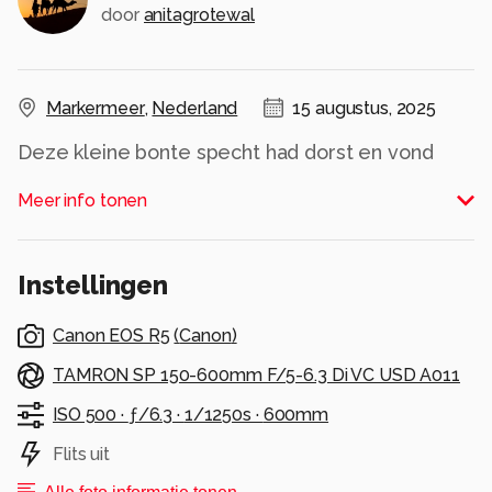
door
anitagrotewal
Markermeer
,
Nederland
15 augustus, 2025
Deze kleine bonte specht had dorst en vond
zichzelf in het water wel erg interessant. Leuk
Meer info tonen
om te zien zo met een druppel aan zijn snavel.
Alle rechten voorbehouden
Instellingen
Canon EOS R5
(
Canon
)
TAMRON SP 150-600mm F/5-6.3 Di VC USD A011
ISO 500 ·
ƒ/6.3 ·
1/1250s ·
600mm
Flits uit