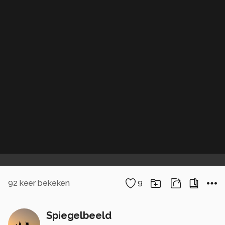
92
keer bekeken
9
Spiegelbeeld