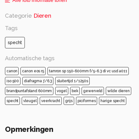
Alle foto informatie tonen
Categorie
Dieren
Tags
specht
Automatische tags
canon
canon eos r5
tamron sp 150-600mm f/5-6.3 di vc usd a011
iso 500
diafragma ƒ/6.3
sluitertijd 1/1250s
brandpuntafstand 600mm
vogel
bek
gewerveld
wilde dieren
specht
vleugel
veerkracht
grijs
piciformes
harige specht
Opmerkingen