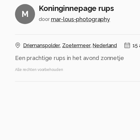
Koninginnepage rups
M
mar-lous-photography
door
Driemanspolder
,
Zoetermeer
,
Nederland
15 
Alle rechten voorbehouden
Instellingen
Canon EOS R6m2
(
Canon
)
RF100mm F2.8 L MACRO IS USM
ISO 5000 ·
ƒ/5.6 ·
1/640s ·
100mm