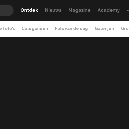
Ontdek
Nieuws
Magazine
Academy
 foto's
Categorieën
Foto van de dag
Galerijen
Gro