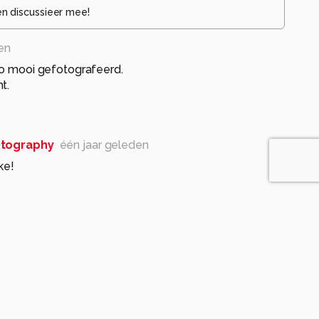
en discussieer mee!
en
zo mooi gefotografeerd.
t.
otography
één jaar geleden
ke!