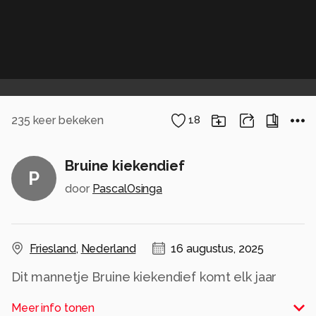
235
keer bekeken
18
Bruine kiekendief
P
door
PascalOsinga
Friesland
,
Nederland
16 augustus, 2025
Dit mannetje Bruine kiekendief komt elk jaar
terug in hetzelfde broedgebied.
Meer info tonen
Hij valt op door een (voor een mannetje)