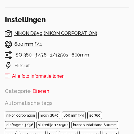
opvallend donkere iris.
Alle rechten voorbehouden
Instellingen
NIKON D850
(
NIKON CORPORATION
)
600 mm f/4
ISO 360 ·
ƒ/5.6 ·
1/1250s ·
600mm
Flits uit
Alle foto informatie tonen
Categorie
Dieren
Automatische tags
nikon corporation
nikon d850
600 mm f/4
iso 360
diafragma ƒ/5.6
sluitertijd 1/1250s
brandpuntafstand 600mm