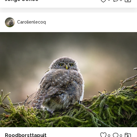
Carolienlecoq
Roodborsttapuit
0
0