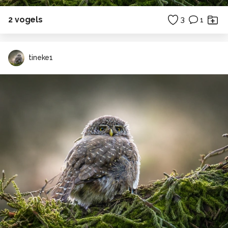
2 vogels
3
1
tineke1