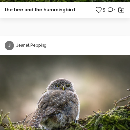
the bee and the hummingbird
5
1
J
Jeanet.Pepping