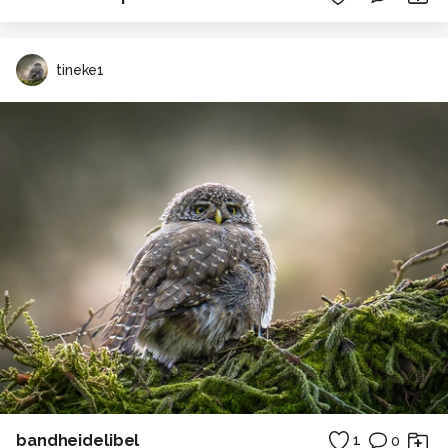
tineke1
bandheidelibel
1
0