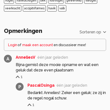
vogel
havikachtigen
bek
roofvogel
gewerveld
vleugel
veerkracht
accipitriformes
havik
valk
Opmerkingen
Sorteren op
Login
of
maak een account
en discussieer mee!
AnneliesV
één jaar geleden
A
Bijna gemist deze mooie opname en wat een
geluk dat deze even plaatsnam
1
PascalOsinga
één jaar geleden
P
Bedankt Annelies! Zeker een geluk; ze zij in
de regel nogal schuw.
1