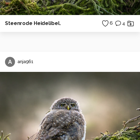
Steenrode Heidelibel.
6
4
A
anja961