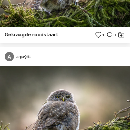
Gekraagde roodstaart
1
0
A
anja961