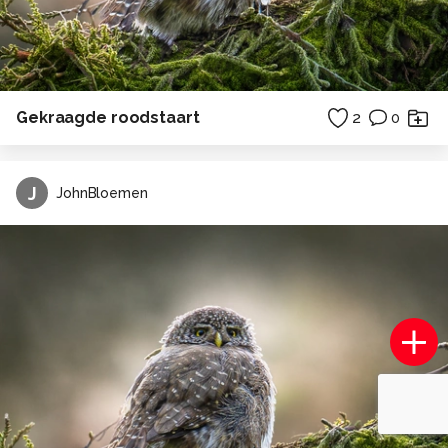
Gekraagde roodstaart
2
0
J
JohnBloemen