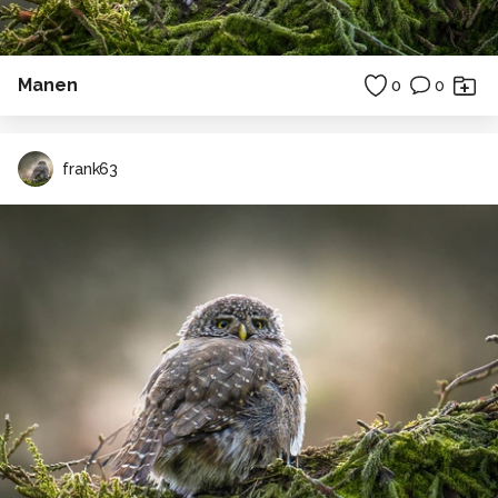
Manen
0
0
frank63