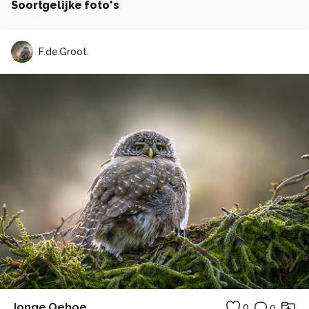
Soortgelijke foto's
F.de.Groot.
Jonge Oehoe
0
0