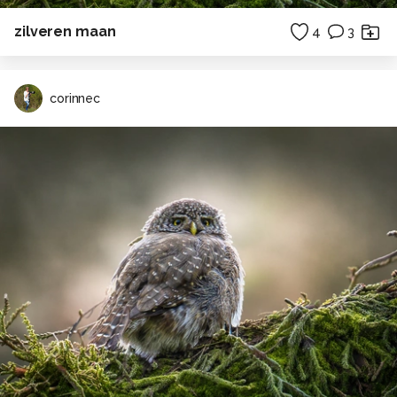
zilveren maan
4
3
corinnec