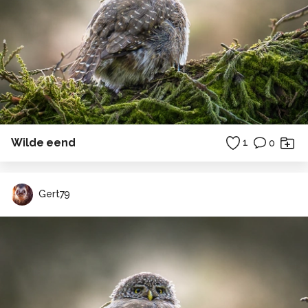
Wilde eend
1
0
Gert79