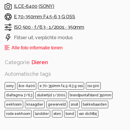
ILCE-6400
(
SONY
)
E 70-350mm F4.5-6.3 G OSS
ISO 500 ·
ƒ/6.3 ·
1/200s ·
350mm
Flitser uit, verplichte modus
Alle foto informatie tonen
Categorie
Dieren
Automatische tags
sony
ilce-6400
e 70-350mm f4.5-6.3 g oss
iso 500
diafragma ƒ/6.3
sluitertijd 1/200s
brandpuntafstand 350mm
eekhoorn
knaagdier
gewerveld
snuit
bakkebaarden
rode eekhoorn
landdier
eten
bond
van dichtbij