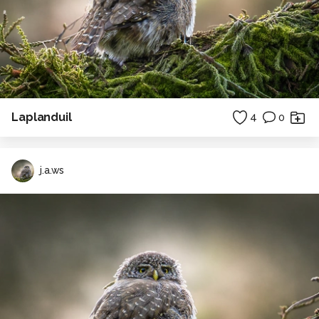
Laplanduil
4
0
j.a.ws