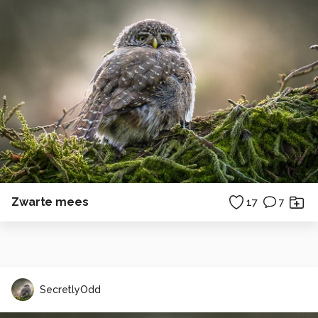
Zwarte mees
17
7
SecretlyOdd