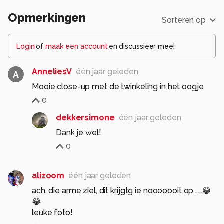
Opmerkingen
Sorteren op
Login
of
maak een account
en discussieer mee!
AnneliesV
één jaar geleden
A
Mooie close-up met de twinkeling in het oogje
0
dekkersimone
één jaar geleden
Dank je wel!
0
alizoom
één jaar geleden
ach, die arme ziel, dit krijgtg ie nooooooit op......😁
😂
leuke foto!