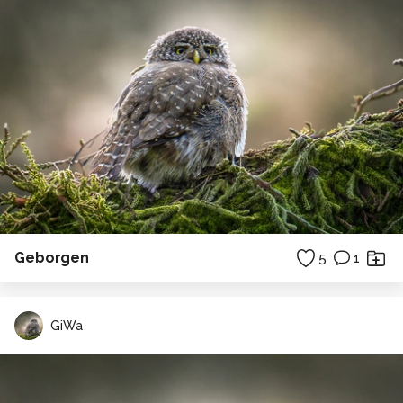
Geborgen
5
1
GiWa