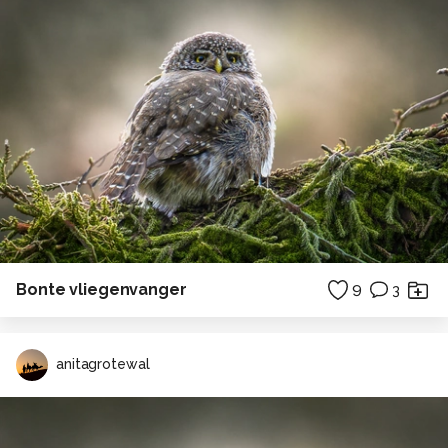
Bonte vliegenvanger
9
3
anitagrotewal