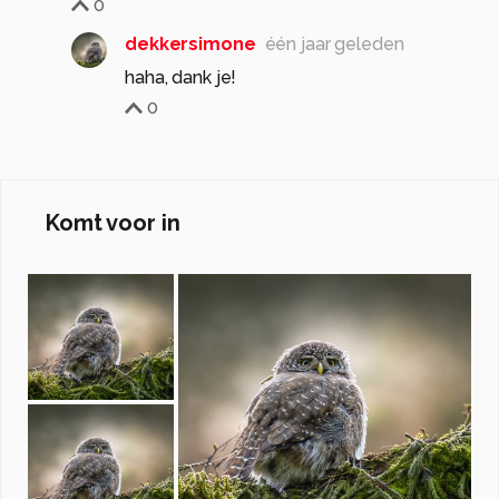
0
dekkersimone
één jaar geleden
haha, dank je!
0
Komt voor in