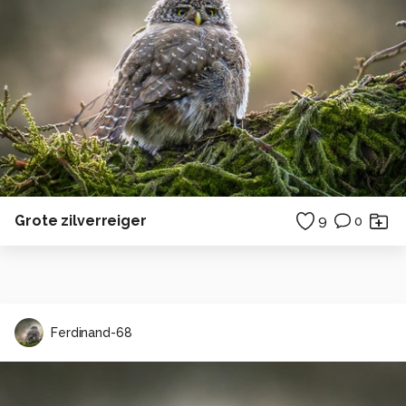
Grote zilverreiger
9
0
Ferdinand-68