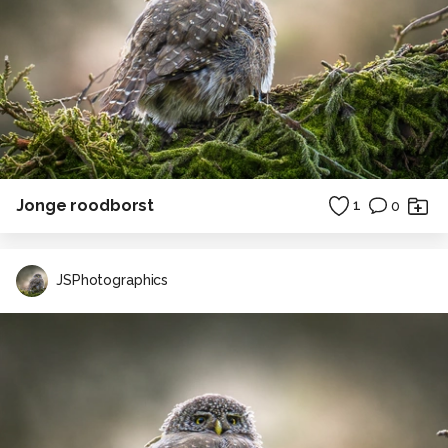
Jonge roodborst
1
0
JSPhotographics