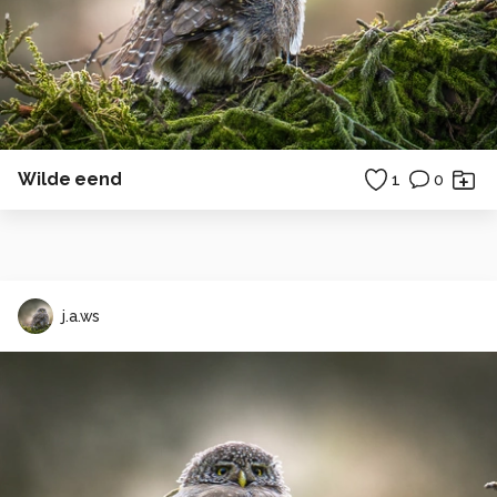
Wilde eend
1
0
j.a.ws