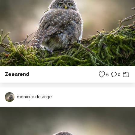
Zeearend
5
0
monique.delange