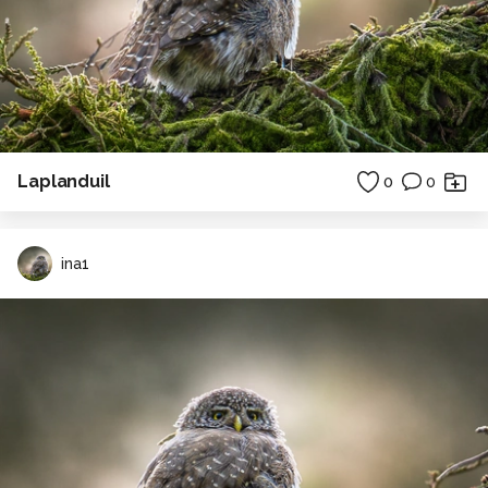
Laplanduil
0
0
ina1