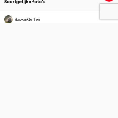
Soortgelijke foto's
BasvanGeffen
Koning van het bos
7
0