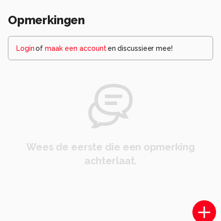
Opmerkingen
Login
of
maak een account
en discussieer mee!
Wees de eerste die een opmerking
achterlaat.