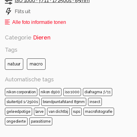
ISO 1000 ·
ƒ/11 ·
1/2500s ·
85mm
Flits uit
Alle foto informatie tonen
Categorie
Dieren
Tags
natuur
macro
Automatische tags
nikon corporation
nikon d500
iso 1000
diafragma ƒ/11
sluitertijd 1/2500s
brandpuntafstand 85mm
insect
geleedpotige
larve
van dichtbij
rups
macrofotografie
ongedierte
parasitisme