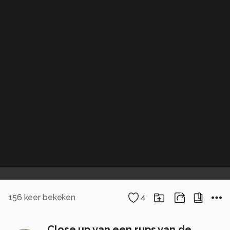
156
keer bekeken
4
Close up van een rups van de