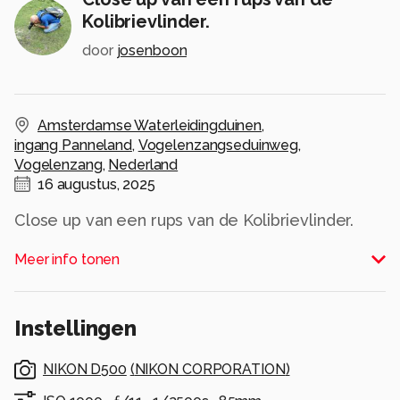
Kolibrievlinder.
door
josenboon
Amsterdamse Waterleidingduinen
,
ingang Panneland
,
Vogelenzangseduinweg
,
Vogelenzang
,
Nederland
16 augustus, 2025
Close up van een rups van de Kolibrievlinder.
Alle rechten voorbehouden
Meer info tonen
Instellingen
NIKON D500
(
NIKON CORPORATION
)