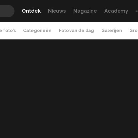
Ontdek
Nieuws
Magazine
Academy
 foto's
Categorieën
Foto van de dag
Galerijen
Gro