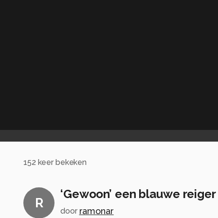
152
keer bekeken
‘Gewoon’ een blauwe reiger
R
ramonar
door