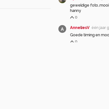
geweldige foto..mooi
hanny
0
AnneliesV
één jaar 
A
Goede timing en mooi
0