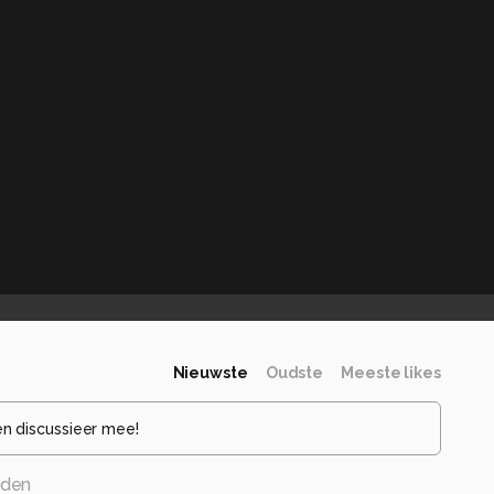
Nieuwste
Oudste
Meeste likes
en discussieer mee!
eden