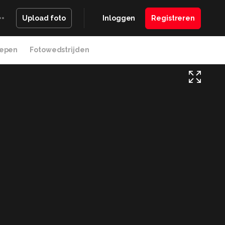
Inloggen
Registreren
Upload foto
epen
Fotowedstrijden