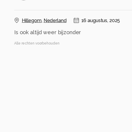
Hillegom
,
Nederland
16 augustus, 2025
Is ook altijd weer bijzonder
Alle rechten voorbehouden
Instellingen
Canon EOS R6m2
(
Canon
)
RF200-800mm F6.3-9 IS USM
ISO 1600 ·
ƒ/7.1 ·
1/2500s ·
311mm
Flits uit
Alle foto informatie tonen