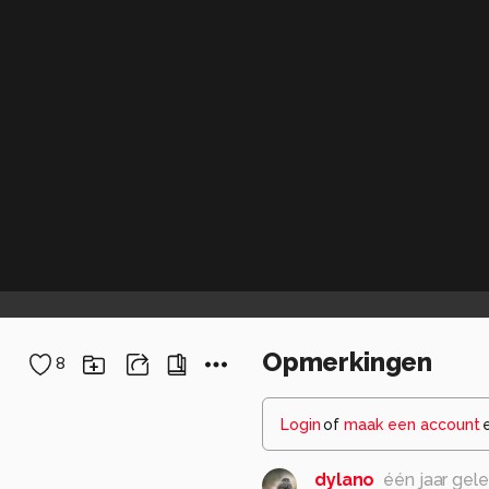
Opmerkingen
8
Login
of
maak een account
dylano
één jaar gel