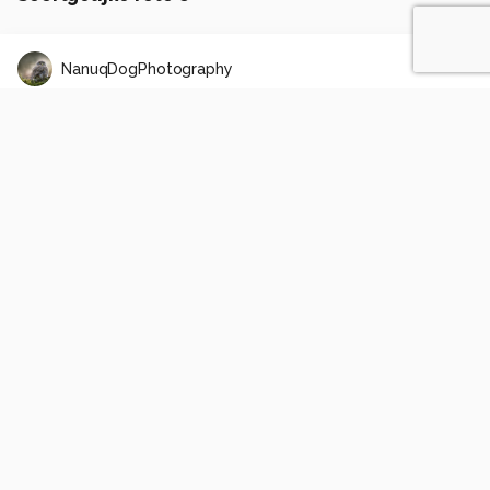
NanuqDogPhotography
Illuminated in the dark
1
0