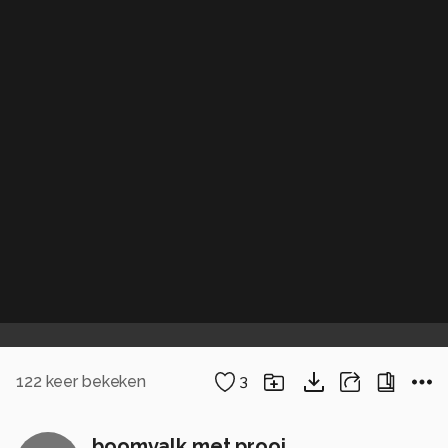
122
keer bekeken
3
boomvalk met prooi.