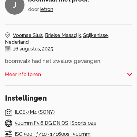
J
door
jetron
Voornse Sluis
,
Brielse Maasdijk
,
Spijkenisse
,
Nederland
16 augustus, 2025
boomvalk had net zwaluw gevangen.
Alle rechten voorbehouden
Meer info tonen
Instellingen
ILCE-7M4
(
SONY
)
500mm F5.6 DG DN OS | Sports 024
ISO 500 ·
ƒ/10 ·
1/1600s ·
500mm