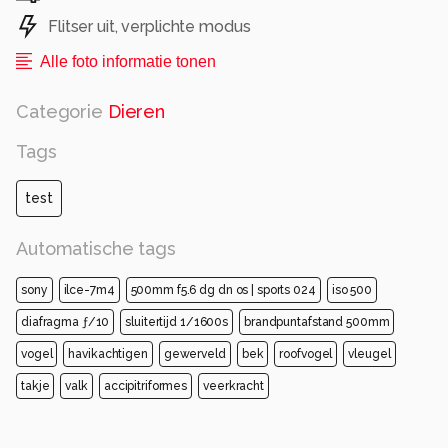
Flitser uit, verplichte modus
Alle foto informatie tonen
Categorie
Dieren
Tags
test
Automatische tags
sony
ilce-7m4
500mm f5.6 dg dn os | sports 024
iso 500
diafragma ƒ/10
sluitertijd 1/1600s
brandpuntafstand 500mm
vogel
havikachtigen
gewerveld
bek
roofvogel
vleugel
takje
valk
accipitriformes
veerkracht