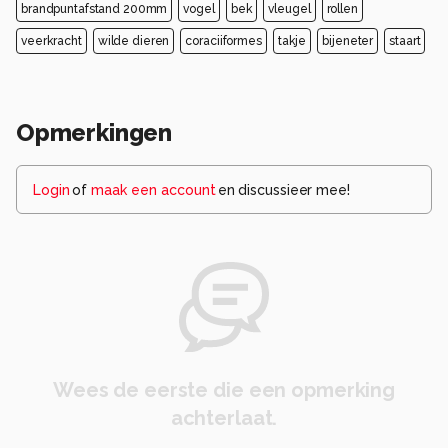
brandpuntafstand 200mm
vogel
bek
vleugel
rollen
veerkracht
wilde dieren
coraciiformes
takje
bijeneter
staart
Opmerkingen
Login
of
maak een account
en discussieer mee!
Wees de eerste die een opmerking
achterlaat.