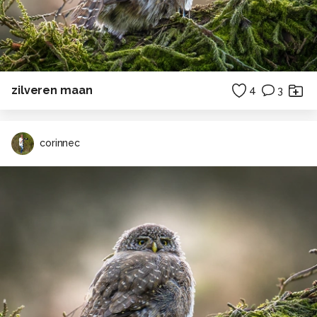
zilveren maan
4
3
corinnec