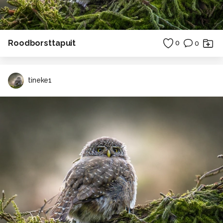
Roodborsttapuit
0
0
tineke1