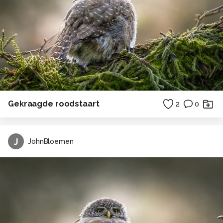
Gekraagde roodstaart
2
0
J
JohnBloemen