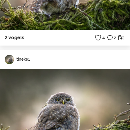
2 vogels
4
2
tineke1