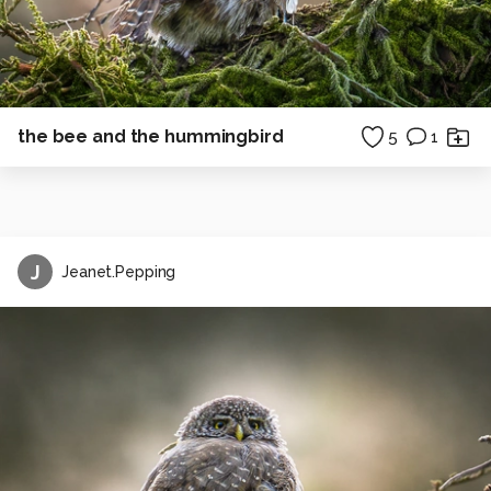
the bee and the hummingbird
5
1
J
Jeanet.Pepping