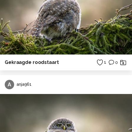
Gekraagde roodstaart
1
0
A
anja961