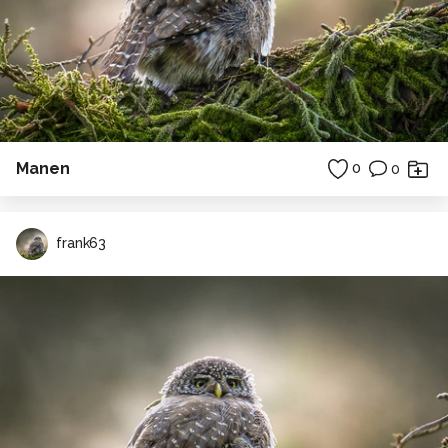
Manen
0
0
frank63