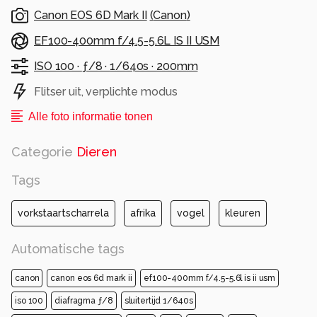
Canon EOS 6D Mark II
(
Canon
)
EF100-400mm f/4.5-5.6L IS II USM
ISO 100 ·
ƒ/8 ·
1/640s ·
200mm
Flitser uit, verplichte modus
Alle foto informatie tonen
Categorie
Dieren
Tags
vorkstaartscharrela
afrika
vogel
kleuren
Automatische tags
canon
canon eos 6d mark ii
ef100-400mm f/4.5-5.6l is ii usm
iso 100
diafragma ƒ/8
sluitertijd 1/640s