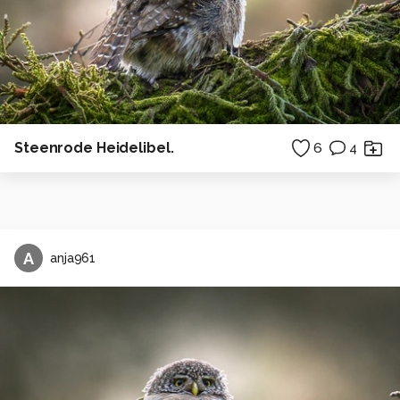
Steenrode Heidelibel.
6
4
A
anja961