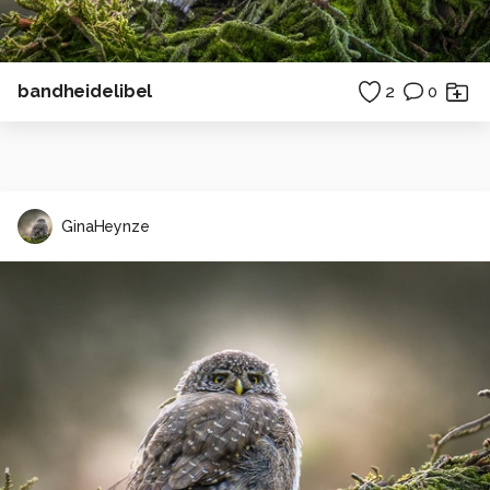
bandheidelibel
2
0
GinaHeynze