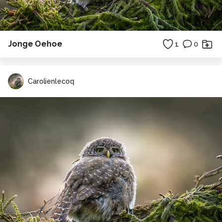
Jonge Oehoe
1
0
Carolienlecoq