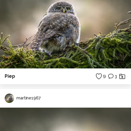
Piep
9
3
martine1967