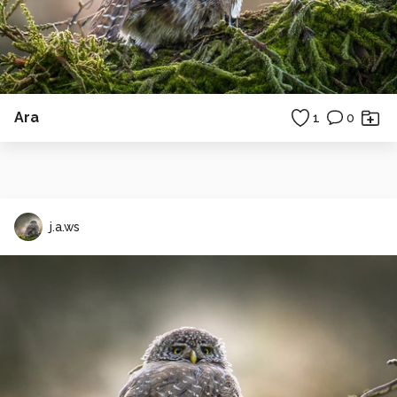
Ara
1
0
j.a.ws