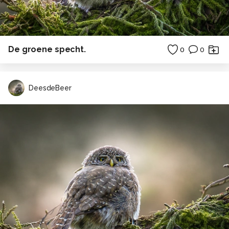
De groene specht.
0
0
DeesdeBeer