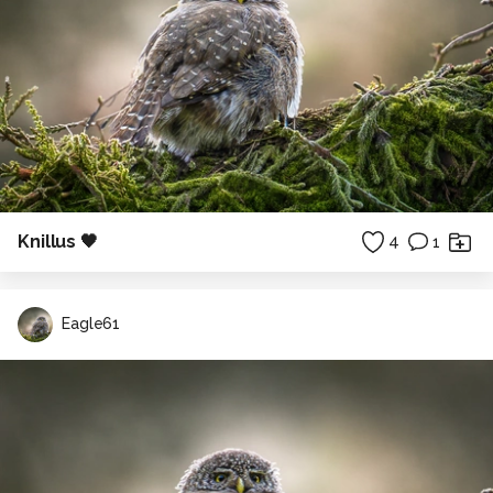
Knillus 🖤
4
1
Eagle61