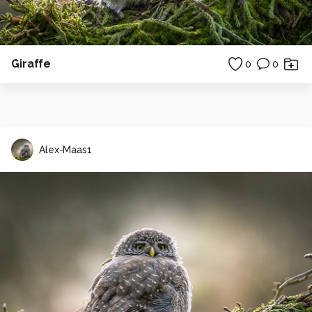
Giraffe
0
0
Alex-Maas1