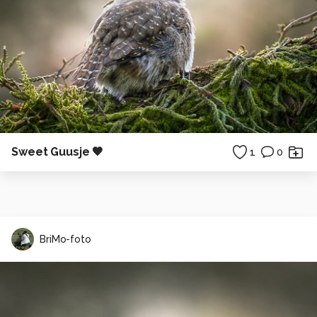
Sweet Guusje 🧡
1
0
BriMo-foto