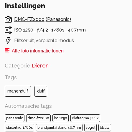
Instellingen
DMC-FZ2000
(
Panasonic
)
ISO 1250 ·
ƒ/4.2 ·
1/80s ·
40.7mm
Flitser uit, verplichte modus
Alle foto informatie tonen
Categorie
Dieren
Tags
manenduif
duif
Automatische tags
panasonic
dmc-fz2000
iso 1250
diafragma ƒ/4.2
sluitertijd 1/80s
brandpuntafstand 40.7mm
vogel
blauw