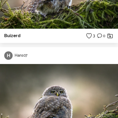
Buizerd
3
0
H
Hans07