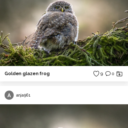
Golden glazen frog
9
0
A
anja961