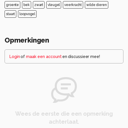
groente
bek
zwart
vleugel
veerkracht
wilde dieren
staart
loopvogel
Opmerkingen
Login
of
maak een account
en discussieer mee!
Wees de eerste die een opmerking
achterlaat.