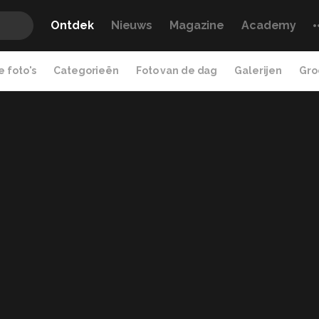
Ontdek
Nieuws
Magazine
Academy
 foto's
Categorieën
Foto van de dag
Galerijen
Gro