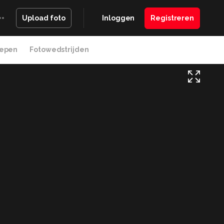
Inloggen
Registreren
Upload foto
epen
Fotowedstrijden