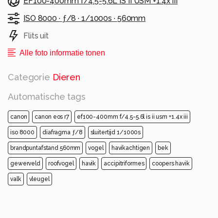
EF100-400mm f/4.5-5.6L IS II USM +1.4x III
ISO 8000 ·
ƒ/8 ·
1/1000s ·
560mm
Flits uit
Alle foto informatie tonen
Categorie
Dieren
Automatische tags
canon
canon eos r7
ef100-400mm f/4.5-5.6l is ii usm +1.4x iii
iso 8000
diafragma ƒ/8
sluitertijd 1/1000s
brandpuntafstand 560mm
vogel
havikachtigen
bek
gewerveld
roofvogel
havik
accipitriformes
coopers havik
valk
vleugel