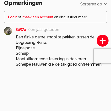
Opmerkingen
Sorteren op
Login
of
maak een account
en discussieer mee!
GiWa
één jaar geleden
Een flinke dame. mooi te pakken tussen de
begroeiing Rene.
Fijne pose.
Scherp.
Mooi uitkomende tekening in de veren.
Scherpe klauwen die de tak goed omklemmen.
Mooi zicht op de felle blik in de ogen.
gr Gieneke
0
Eagle61
één jaar geleden
Gieneke, dank je weer voor jouw
uitgebreide analyse! 😊😉
grt