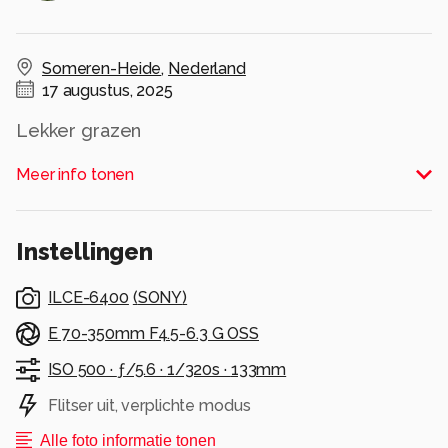
Someren-Heide
,
Nederland
17 augustus, 2025
Lekker grazen
Alle rechten voorbehouden
Meer info tonen
Instellingen
ILCE-6400
(
SONY
)
E 70-350mm F4.5-6.3 G OSS
ISO 500 ·
ƒ/5.6 ·
1/320s ·
133mm
Flitser uit, verplichte modus
Alle foto informatie tonen