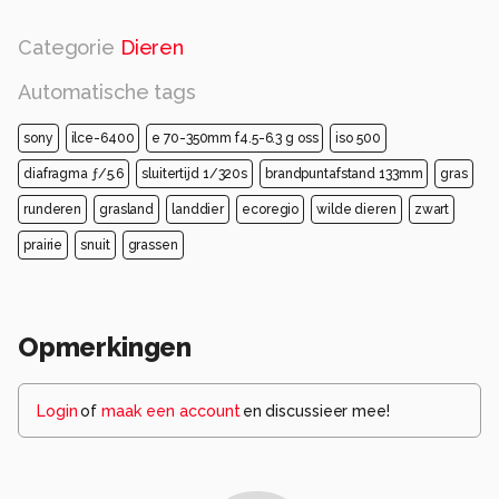
Categorie
Dieren
Automatische tags
sony
ilce-6400
e 70-350mm f4.5-6.3 g oss
iso 500
diafragma ƒ/5.6
sluitertijd 1/320s
brandpuntafstand 133mm
gras
runderen
grasland
landdier
ecoregio
wilde dieren
zwart
prairie
snuit
grassen
Opmerkingen
Login
of
maak een account
en discussieer mee!