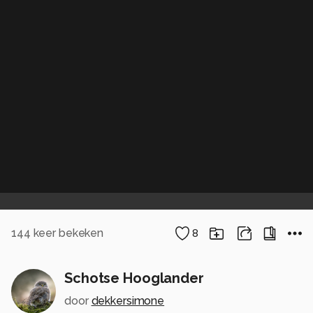
144
keer bekeken
8
Schotse Hooglander
door
dekkersimone