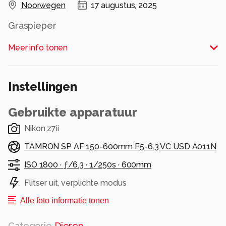
Noorwegen
17 augustus, 2025
Graspieper
Alle rechten voorbehouden
Meer info tonen
Instellingen
Gebruikte apparatuur
Nikon z7ii
TAMRON SP AF 150-600mm F5-6.3 VC USD A011N
ISO 1800 ·
ƒ/6.3 ·
1/250s ·
600mm
Flitser uit, verplichte modus
Alle foto informatie tonen
Categorie
Dieren