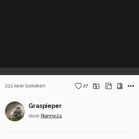
221
keer bekeken
27
Graspieper
door
Rianne24