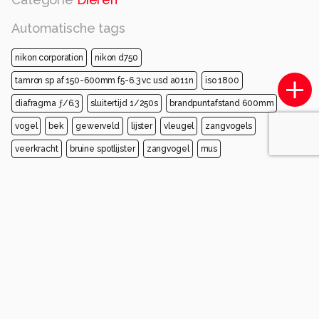
Automatische tags
nikon corporation
nikon d750
tamron sp af 150-600mm f5-6.3 vc usd a011n
iso 1800
diafragma ƒ/6.3
sluitertijd 1/250s
brandpuntafstand 600mm
vogel
bek
gewerveld
lijster
vleugel
zangvogels
veerkracht
bruine spotlijster
zangvogel
mus
Opmerkingen
Login
of
maak een account
en discussieer mee!