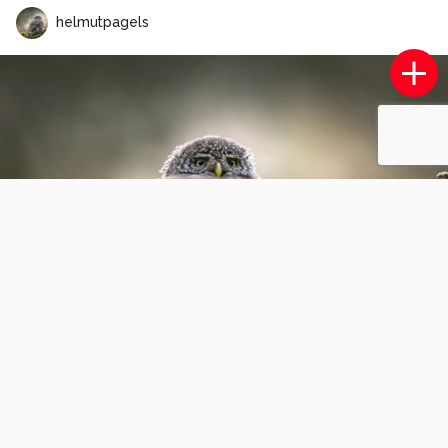
helmutpagels
Ik zie je…..
0
0