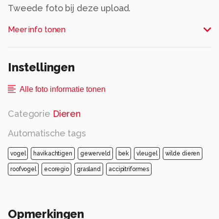
Tweede foto bij deze upload.
Alle rechten voorbehouden
Meer info tonen
Instellingen
Alle foto informatie tonen
Categorie
Dieren
Automatische tags
vogel
havikachtigen
gewerveld
bek
vleugel
wilde dieren
roofvogel
ecoregio
grasland
accipitriformes
Opmerkingen