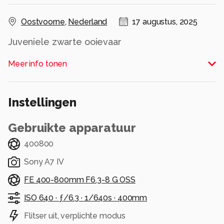
Oostvoorne
,
Nederland
17 augustus, 2025
Juveniele zwarte ooievaar
Alle rechten voorbehouden
Meer info tonen
Instellingen
Gebruikte apparatuur
400800
Sony A7 IV
FE 400-800mm F6.3-8 G OSS
ISO 640 ·
ƒ/6.3 ·
1/640s ·
400mm
Flitser uit, verplichte modus