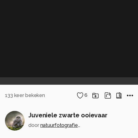
133
keer bekeken
6
Juveniele zwarte ooievaar
door
natuurfotografiecarolahart