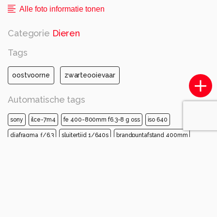
Alle foto informatie tonen
Categorie
Dieren
Tags
oostvoorne
zwarteooievaar
Automatische tags
sony
ilce-7m4
fe 400-800mm f6.3-8 g oss
iso 640
diafragma ƒ/6.3
sluitertijd 1/640s
brandpuntafstand 400mm
vogel
bek
gewerveld
vleugel
ciconiiformes
veerkracht
wilde dieren
gruiformes
pelecaniformes
zeevogel
Opmerkingen
Sorteren op