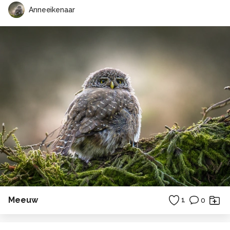
Anneeikenaar
Meeuw
1
0