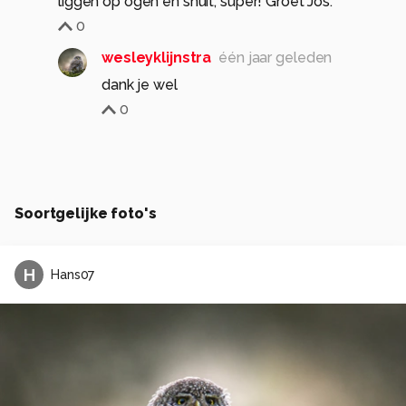
liggen op ogen en snuit, super! Groet Jos.
0
wesleyklijnstra
één jaar geleden
dank je wel
0
Soortgelijke foto's
H
Hans07