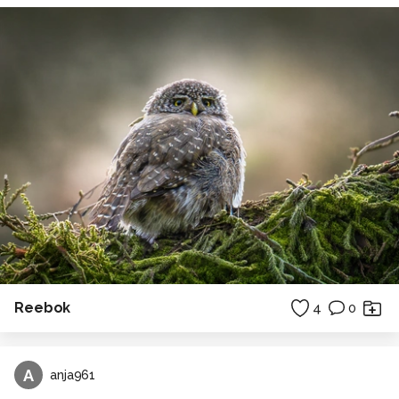
Reebok
4
0
A
anja961