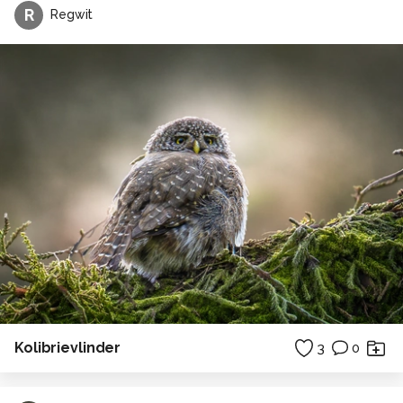
R
Regwit
Kolibrievlinder
3
0