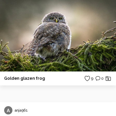
Golden glazen frog
9
0
A
anja961