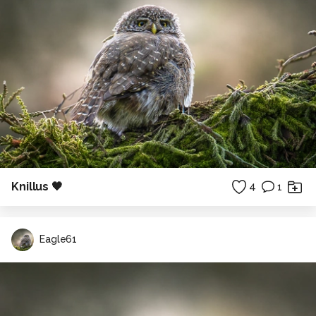
Knillus 🖤
4
1
Eagle61