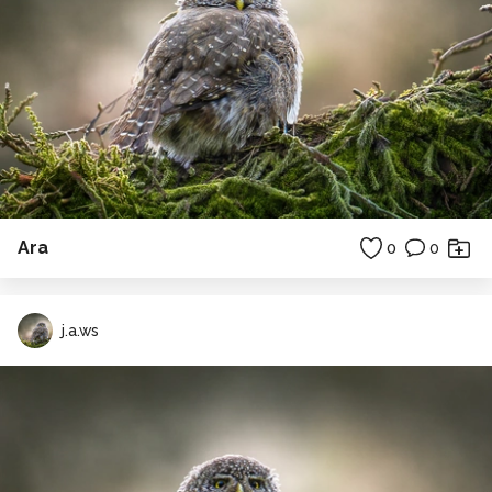
Ara
0
0
j.a.ws