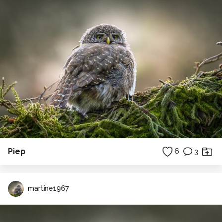
Piep
6
3
martine1967