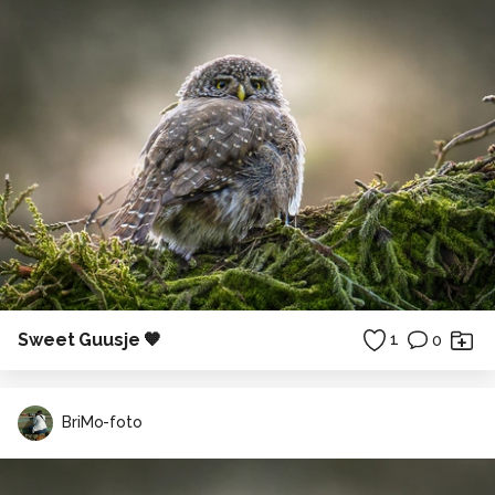
Sweet Guusje 🧡
1
0
BriMo-foto