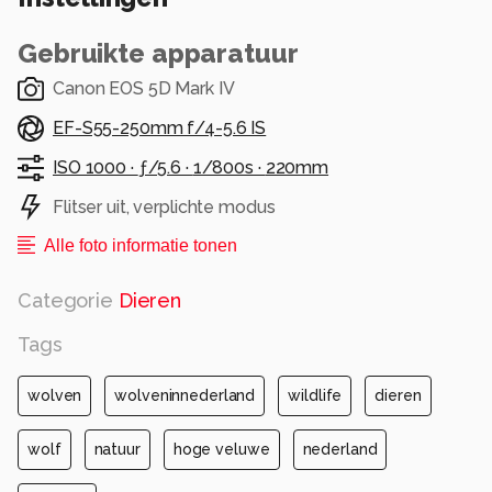
Gebruikte apparatuur
Canon EOS 5D Mark IV
EF-S55-250mm f/4-5.6 IS
ISO 1000 ·
ƒ/5.6 ·
1/800s ·
220mm
Flitser uit, verplichte modus
Alle foto informatie tonen
Categorie
Dieren
Tags
wolven
wolveninnederland
wildlife
dieren
wolf
natuur
hoge veluwe
nederland