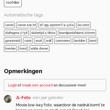
roofdier
Automatische tags
canon
canon eos 7d
ef-s55-250mm f/4-5.6 is
iso 1000
diafragma ƒ/5.6
sluitertijd 1/800s
brandpuntafstand 220mm
gewerveld
canis
snuit
wolf
carnivoren
landdier
bond
honden
hond
wilde dieren
Opmerkingen
Login
of
maak een account
en discussieer mee!
JL-Foto
één jaar geleden
Mooie low-key foto, waardoor de nadruk komt te