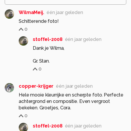
WilmaMeij.
één jaar geleden
Schitterende foto!
0
stoffel-2008
één jaar geleden
Dank je Wilma,
Gr. Stan.
0
copper-krijger
één jaar geleden
Hele mooie kleurrijke en scherpte foto. Perfecte
achtergrond en compositie. Even vergroot
bekeken. Groetjes, Cora.
0
stoffel-2008
één jaar geleden