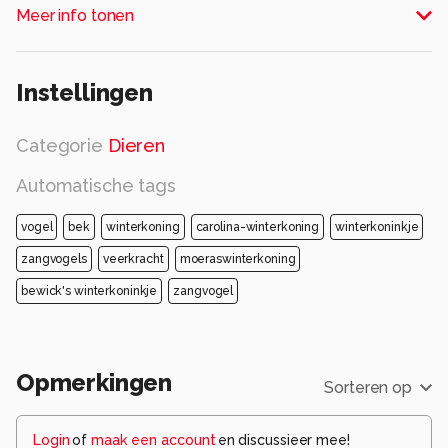
Meer info tonen
Alle rechten voorbehouden
Instellingen
Categorie
Dieren
Automatische tags
vogel
bek
winterkoning
carolina-winterkoning
winterkoninkje
zangvogels
veerkracht
moeraswinterkoning
bewick's winterkoninkje
zangvogel
Opmerkingen
Sorteren op
Login
of
maak een account
en discussieer mee!