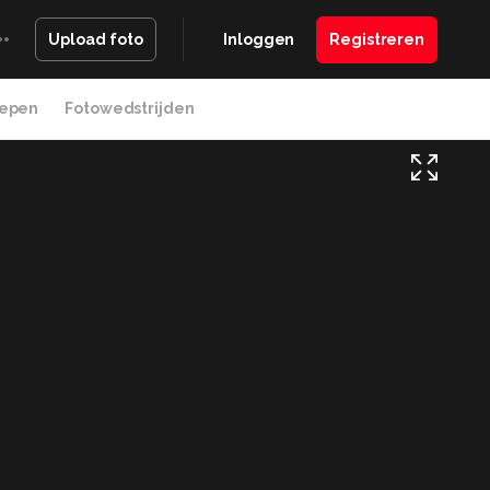
Inloggen
Registreren
Upload foto
epen
Fotowedstrijden