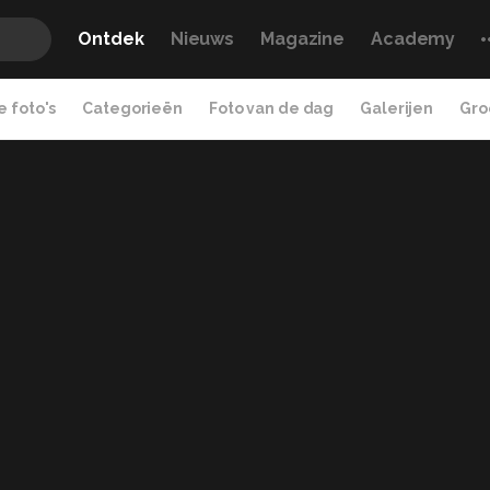
Ontdek
Nieuws
Magazine
Academy
 foto's
Categorieën
Foto van de dag
Galerijen
Gro