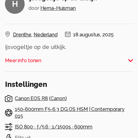
H
door
Herna-Huisman
Drenthe
,
Nederland
18 augustus, 2025
Ijsvogeltje op de uitkijk.
Alle rechten voorbehouden
Meer info tonen
Instellingen
Canon EOS R8
(
Canon
)
150-600mm F5-6.3 DG OS HSM | Contemporary
015
ISO 800 ·
ƒ/5.6 ·
1/1500s ·
600mm
Flits uit