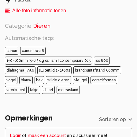
Alle foto informatie tonen
Categorie
Dieren
Automatische tags
canon
canon eos r8
150-600mm f5-6.3 dg os hsm | contemporary 015
iso 800
diafragma ƒ/5.6
sluitertijd 1/1500s
brandpuntafstand 600mm
vogel
blauw
bek
wilde dieren
vleugel
coraciiformes
veerkracht
takje
staart
moerasland
Opmerkingen
Sorteren op
Login
of
maak een account
en discussieer mee!