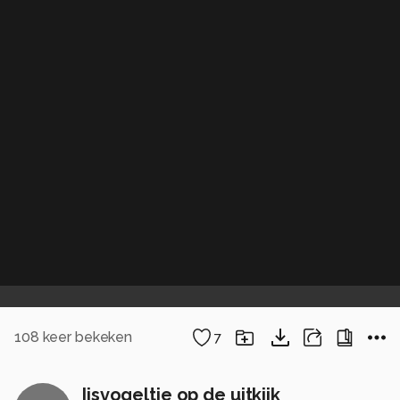
108
keer bekeken
7
Ijsvogeltje op de uitkijk