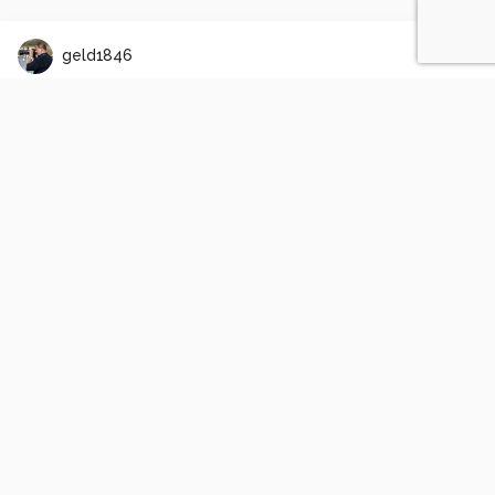
geld1846
Laplanduil
2
0