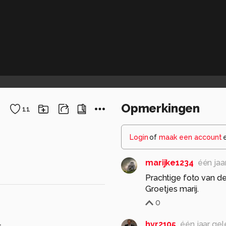
Opmerkingen
11
Login
of
maak een account
marijke1234
één jaa
Prachtige foto van de
Groetjes marij.
0
.
hvr2105
één jaar ge