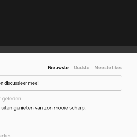
Nieuwste
Oudste
Meeste likes
en discussieer mee!
r geleden
 uilen genieten van zon mooie scherp.
leden