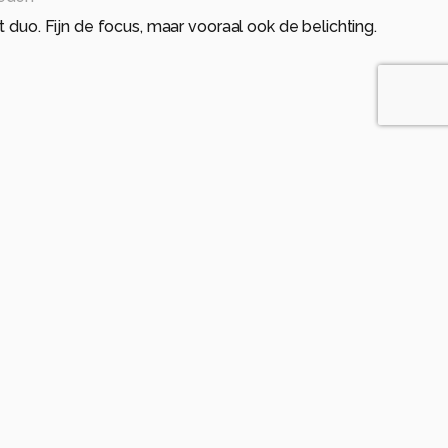
t duo. Fijn de focus, maar vooraal ook de belichting.
leden
ar vooral ook de belichting. mooi gedaan.
jaar geleden