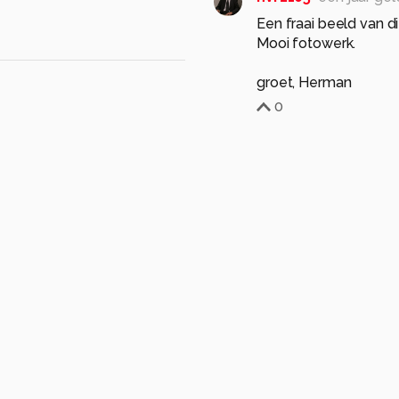
Een fraai beeld van di
Mooi fotowerk.
groet, Herman
0
hvr2105
één jaar ge
heel fijn de focus ma
groet, Herman
0
AdtenHoopen
één 
Erg mooi gr.ad+
0
ma ƒ/6.3
sluitertijd 1/2000s