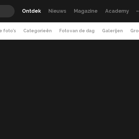
Ontdek
Nieuws
Magazine
Academy
 foto's
Categorieën
Foto van de dag
Galerijen
Gro