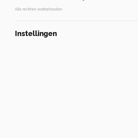
Alle rechten voorbehouden
Instellingen
ILCE-7M3
(
SONY
)
FE 200-600mm F5.6-6.3 G OSS
ISO 3200 ·
ƒ/6.3 ·
1/2000s ·
600mm
Flitser uit, verplichte modus
Alle foto informatie tonen
Categorie
Dieren
Automatische tags
sony
ilce-7m3
fe 200-600mm f5.6-6.3 g oss
iso 3200
diafrag