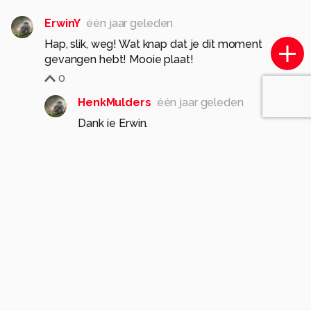
ErwinY
één jaar geleden
Hap, slik, weg! Wat knap dat je dit moment
gevangen hebt! Mooie plaat!
0
HenkMulders
één jaar geleden
Dank je Erwin.
1
Soortgelijke foto's
JSPhotographics