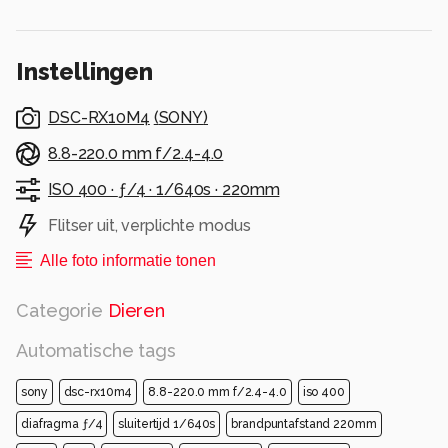
Instellingen
DSC-RX10M4
(
SONY
)
8.8-220.0 mm f/2.4-4.0
ISO 400 ·
ƒ/4 ·
1/640s ·
220mm
Flitser uit, verplichte modus
Alle foto informatie tonen
Categorie
Dieren
Automatische tags
sony
dsc-rx10m4
8.8-220.0 mm f/2.4-4.0
iso 400
diafragma ƒ/4
sluitertijd 1/640s
brandpuntafstand 220mm