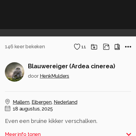
146
keer bekeken
11
Blauwereiger (Ardea cinerea)
door
HenkMulders
Mallem
,
Eibergen
,
Nederland
18 augustus, 2025
Even een bruine kikker verschalken.
Alle rechten voorbehouden
Meer info tonen