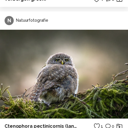
N
Natuurfotografie
Ctenophora pectinicornis (langpootmug)
1
0