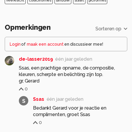
veerkracht
coraciiformes
landdier
staart
piciformes
Opmerkingen
Sorteren op
Login
of
maak een account
en discussieer mee!
de-lasser2019
één jaar geleden
Ssas, een prachtige opname, de compositie,
kleuren, scherpte en belichting zijn top.
0
Ssas
één jaar geleden
S
Bedankt Gerard voor je reactie en
complimenten, groet Ssas
0