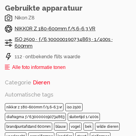
Gebruikte apparatuur
Nikon Z8
NIKKOR Z 180-600mm f/5.6-6.3 VR
ISO 2500 ·
ƒ/6.300000190734863 ·
1/400s ·
600mm
112 · ontbekende flits waarde
Alle foto informatie tonen
Categorie
Dieren
Automatische tags
nikkor z 180-600mm f/5.6-6.3 vr
iso 2500
diafragma ƒ/6.300000190734863
sluitertijd 1/400s
brandpuntafstand 600mm
blauw
vogel
bek
wilde dieren