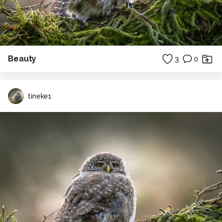
Beauty
3
0
tineke1