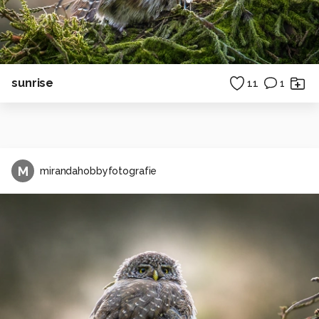
sunrise
11
1
M
mirandahobbyfotografie