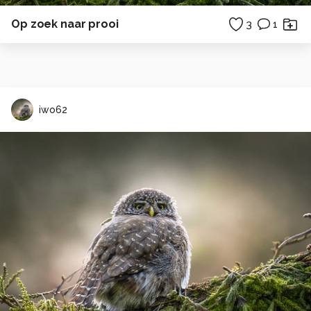
Op zoek naar prooi
3
1
iwo62