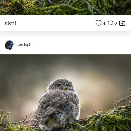
alert
4
0
awduijts