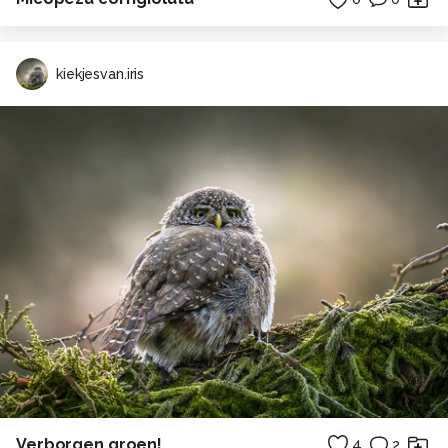
kiekjesvan.iris
Verborgen groen!
4
2