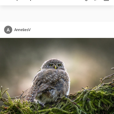
A
AnneliesV