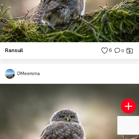
Ransuil
6
0
DMeersma