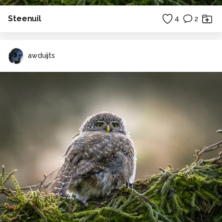
Steenuil
4
2
awduijts