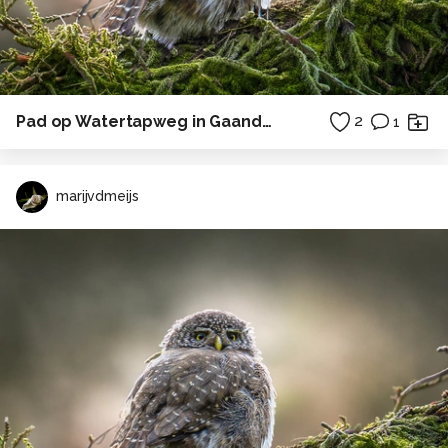
Pad op Watertapweg in Gaanderen
2
1
marijvdmeijs