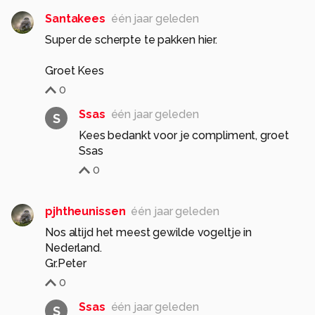
Santakees
één jaar geleden
Super de scherpte te pakken hier.
Groet Kees
0
Ssas
één jaar geleden
S
Kees bedankt voor je compliment, groet
Ssas
0
pjhtheunissen
één jaar geleden
Nos altijd het meest gewilde vogeltje in
Nederland.
Gr.Peter
0
Ssas
één jaar geleden
S