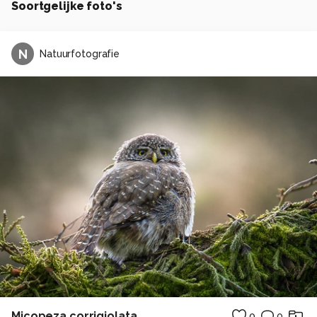
Soortgelijke foto's
N
Natuurfotografie
Micopeza corrigiolata
0
0