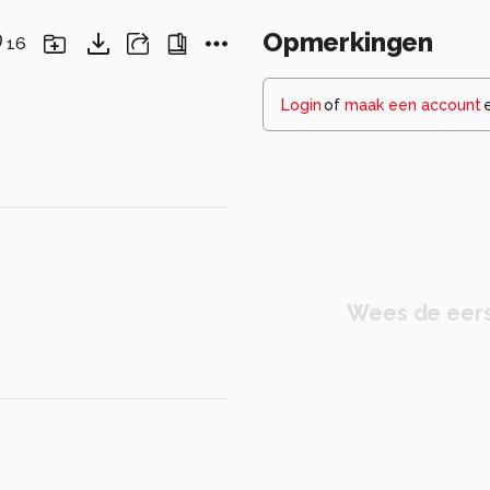
Opmerkingen
16
Login
of
maak een account
Wees de eers