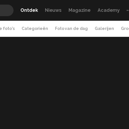
Ontdek
Nieuws
Magazine
Academy
 foto's
Categorieën
Foto van de dag
Galerijen
Gro