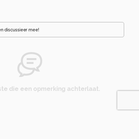
en discussieer mee!
te die een opmerking achterlaat.