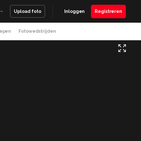
Inloggen
Registreren
Upload foto
epen
Fotowedstrijden