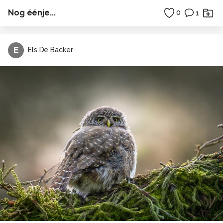
Nog éénje...
0
1
E
Els De Backer