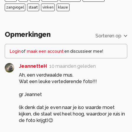
zangvogel
staart
vinken
klauw
Opmerkingen
Sorteren op
Login
of
maak een account
en discussieer mee!
JeannetteH
10 maanden geleden
Ah, een verdwaalde mus.
Wat een leuke vertederende foto!!!
gr Jeannet
(ik denk dat je even naar je iso waarde moet
kijken, die staat wel heel hoog, waardoor je ruis in
de foto krijgt)😉