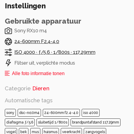
Instellingen
Gebruikte apparatuur
Sony RX10 m4
24-600mm F2.4-4.0
ISO 4000 ·
ƒ/5.6 ·
1/800s ·
117.29mm
Flitser uit, verplichte modus
Alle foto informatie tonen
Categorie
Dieren
Automatische tags
sony
dsc-rx10m4
24-600mm f2.4-4.0
iso 4000
diafragma ƒ/5.6
sluitertijd 1/800s
brandpuntafstand 117.29mm
vogel
bek
mus
huismus
veerkracht
zangvogels