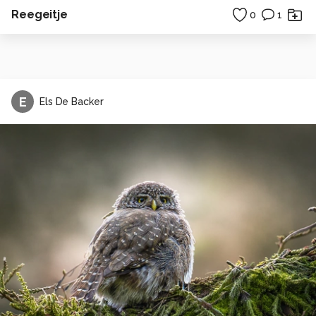
Reegeitje
0
1
E
Els De Backer