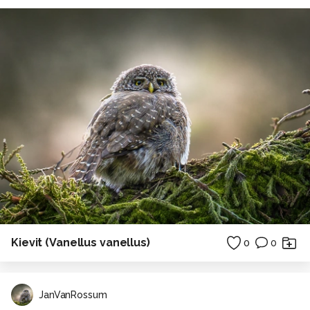
Kievit (Vanellus vanellus)
0
0
JanVanRossum