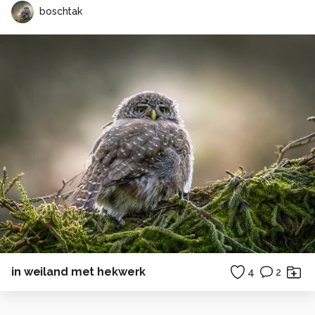
boschtak
in weiland met hekwerk
4
2