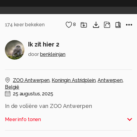
174
keer bekeken
8
Ik zit hier 2
door
benkleinjan
ZOO Antwerpen
,
Koningin Astridplein
,
Antwerpen
,
België
25 augustus, 2025
In de volière van ZOO Antwerpen
Alle rechten voorbehouden
Meer info tonen