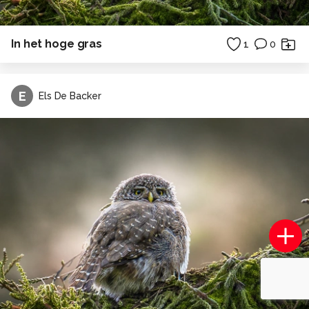
In het hoge gras
1
0
E
Els De Backer