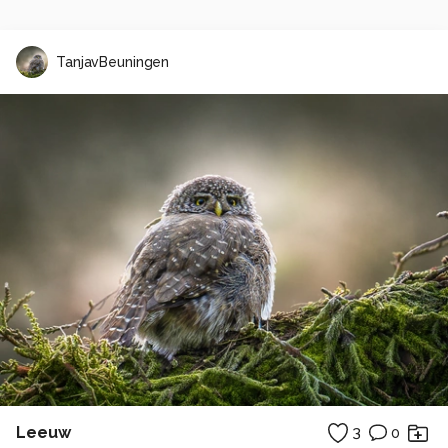
TanjavBeuningen
Leeuw
3
0