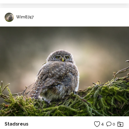
Wim8747
Stadsreus
4
0