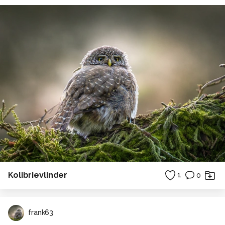
Kolibrievlinder
1
0
frank63