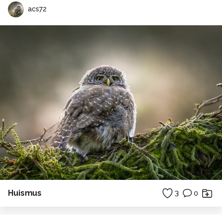
acs72
Huismus
3
0