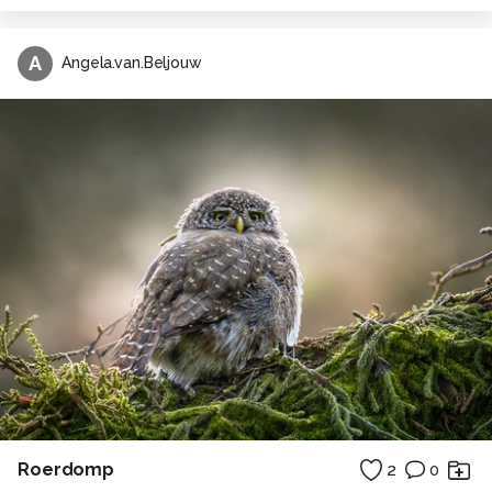
A
Angela.van.Beljouw
Roerdomp
2
0