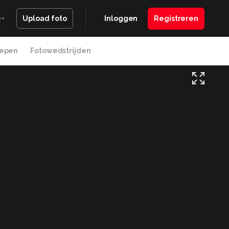
Inloggen
Registreren
Upload foto
epen
Fotowedstrijden