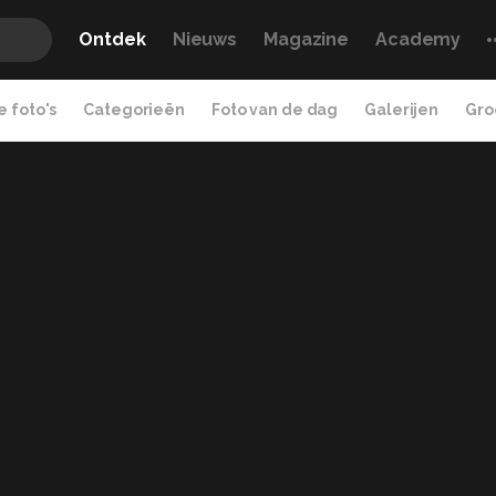
Ontdek
Nieuws
Magazine
Academy
 foto's
Categorieën
Foto van de dag
Galerijen
Gro