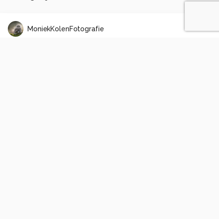
MoniekKolenFotografie
Gouden omlijsting
0
0