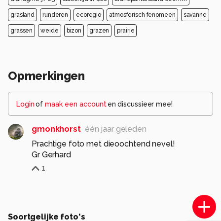
grasland
runderen
ecoregio
atmosferisch fenomeen
savanne
grassen
weide
bizon
grazen
prairie
Opmerkingen
Login
of
maak een account
en discussieer mee!
gmonkhorst
één jaar geleden
Prachtige foto met dieoochtend nevel!
Gr Gerhard
1
Soortgelijke foto's