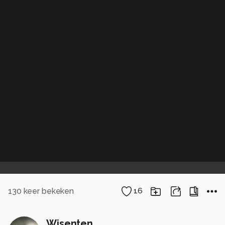
130
keer bekeken
16
Wisenten