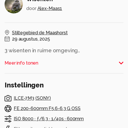
door
Alex-Maas1
Stiltegebied de Maashorst
29 augustus, 2025
3 wisenten in ruime omgeving..
Alle rechten voorbehouden
Meer info tonen
Instellingen
ILCE-7M3
(
SONY
)
FE 200-600mm F5.6-6.3 G OSS
ISO 8000 ·
ƒ/6.3 ·
1/40s ·
600mm