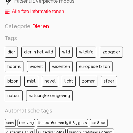
Flitser uit, verplichte modus
Alle foto informatie tonen
Categorie
Dieren
Tags
dier
dier in het wild
wild
wildlife
zoogdier
hoorns
wisent
wisenten
europese bizon
bizon
mist
nevel
licht
zomer
sfeer
natuur
natuurlijke omgeving
Automatische tags
sony
ilce-7m3
fe 200-600mm f5.6-6.3 g oss
iso 8000
diafragma ƒ/6.3
sluitertijd 1/40s
brandpuntafstand 600mm