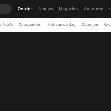
Ontdek
Nieuws
Magazine
Academy
 foto's
Categorieën
Foto van de dag
Galerijen
Gro