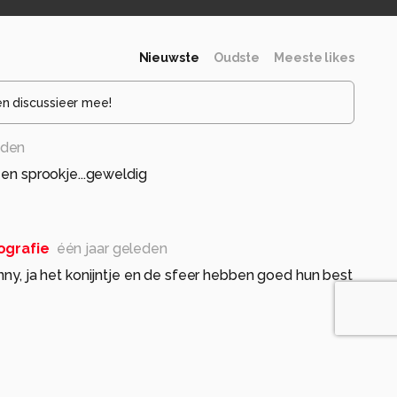
Nieuwste
Oudste
Meeste likes
en discussieer mee!
eden
een sprookje...geweldig
ografie
één jaar geleden
nny, ja het konijntje en de sfeer hebben goed hun best
ar geleden