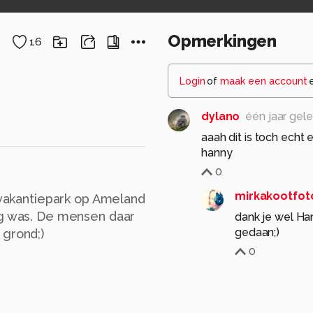
Opmerkingen
16
Login
of
maak een account
dylano
één jaar gel
aaah dit is toch echt 
hanny
0
mirkakootfot
n vakantiepark op Ameland
ag was. De mensen daar
dank je wel Ha
gedaan;)
 grond;)
0
ralderliefste
één ja