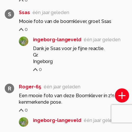
Ssas
één jaar geleden
S
Mooie foto van de boomklever, groet Ssas
0
ingeborg-langeveld
één jaar geleden
Dank je Ssas voor je fijne reactie.
Gr.
Ingeborg
0
Roger-65
één jaar geleden
R
Een mooie foto van deze Boomklever in z'n
kenmerkende pose.
0
ingeborg-langeveld
één jaar geleden
Dank je Roger voor je fijne reactie.