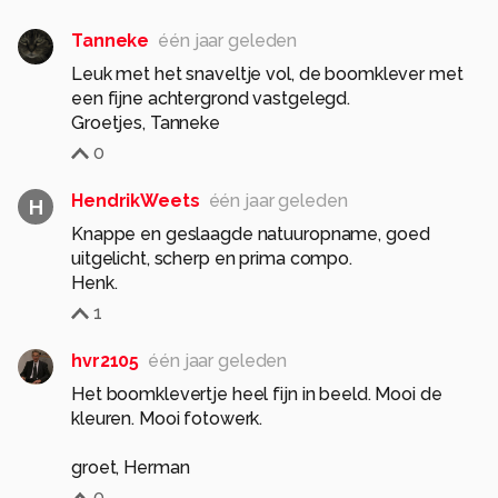
Tanneke
één jaar geleden
Leuk met het snaveltje vol, de boomklever met
een fijne achtergrond vastgelegd.
Groetjes, Tanneke
0
HendrikWeets
één jaar geleden
H
Knappe en geslaagde natuuropname, goed
uitgelicht, scherp en prima compo.
Henk.
1
hvr2105
één jaar geleden
Het boomklevertje heel fijn in beeld. Mooi de
kleuren. Mooi fotowerk.
groet, Herman
0