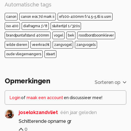
Automatische tags
canon
canon eos 7d mark ii
ef100-400mm f/4.5-5.6l is usm
iso 400
diafragma ƒ/8
sluitertijd 1/320s
brandpuntafstand 400mm
vogel
bek
roodborstboomklever
wilde dieren
veerkracht
zangvogel
zangvogels
oude vliegenvangers
staart
Opmerkingen
Sorteren op
Login
of
maak een account
en discussieer mee!
joselokzandvliet
één jaar geleden
Schitterende opname gr
0