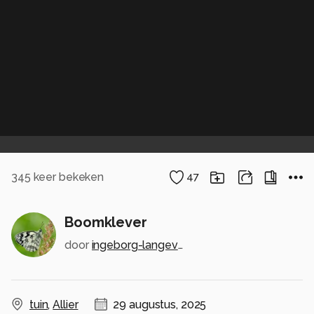
345
keer bekeken
47
Boomklever
door
ingeborg-langeveld
tuin
,
Allier
29 augustus, 2025