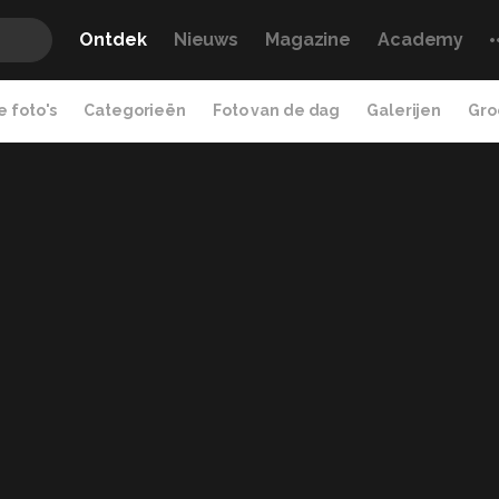
Ontdek
Nieuws
Magazine
Academy
 foto's
Categorieën
Foto van de dag
Galerijen
Gro