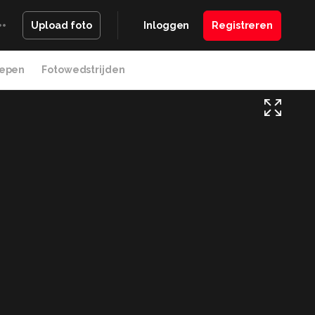
Inloggen
Registreren
Upload foto
epen
Fotowedstrijden