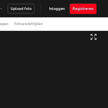
Inloggen
Registreren
Upload foto
epen
Fotowedstrijden