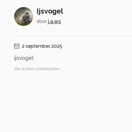
Ijsvogel
j.a.ws
door
2 september, 2025
ijsvogel
Alle rechten voorbehouden
Instellingen
Gebruikte apparatuur
Sony A7RIII
Sony FE 200-600mm f/5.6-6.3 g oss