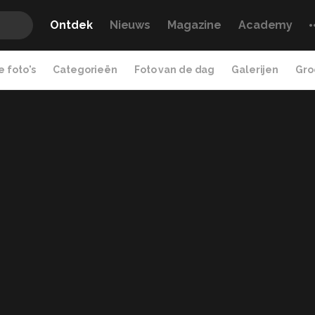
Ontdek
Nieuws
Magazine
Academy
 foto's
Categorieën
Foto van de dag
Galerijen
Gro