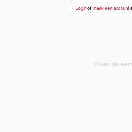
Login
of
maak een account
Wees de eers