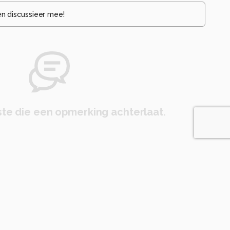
en discussieer mee!
te die een opmerking achterlaat.