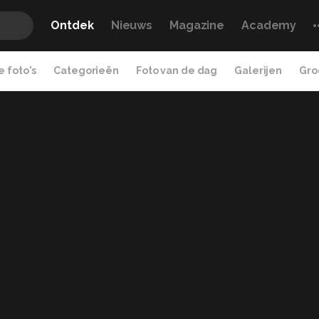
Ontdek
Nieuws
Magazine
Academy
 foto's
Categorieën
Foto van de dag
Galerijen
Gro