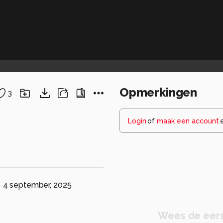
Opmerkingen
3
Login
of
maak een account
4 september, 2025
Wees de eers