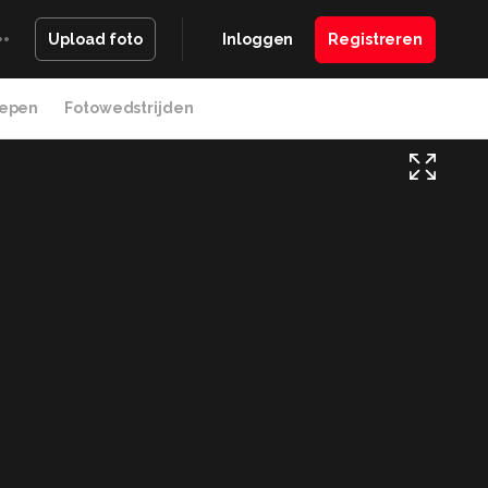
Inloggen
Registreren
Upload foto
epen
Fotowedstrijden