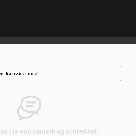
en discussieer mee!
te die een opmerking achterlaat.