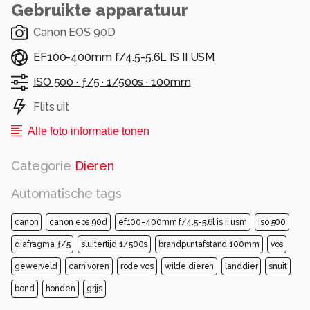
Gebruikte apparatuur
Canon EOS 90D
EF100-400mm f/4.5-5.6L IS II USM
ISO 500 ·
ƒ/5 ·
1/500s ·
100mm
Flits uit
Alle foto informatie tonen
Categorie
Dieren
Automatische tags
canon
canon eos 90d
ef100-400mm f/4.5-5.6l is ii usm
iso 500
diafragma ƒ/5
sluitertijd 1/500s
brandpuntafstand 100mm
vos
gewerveld
carnivoren
rode vos
wilde dieren
landdier
snuit
bond
honden
grijs