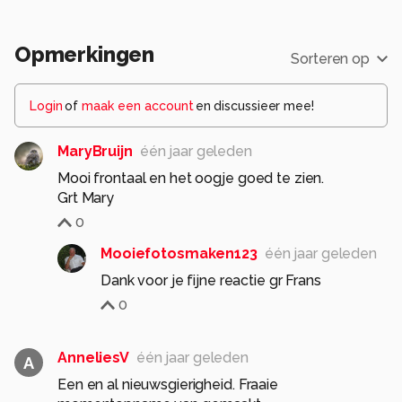
Opmerkingen
Sorteren op
Login
of
maak een account
en discussieer mee!
MaryBruijn
één jaar geleden
Mooi frontaal en het oogje goed te zien.
Grt Mary
0
Mooiefotosmaken123
één jaar geleden
Dank voor je fijne reactie gr Frans
0
AnneliesV
één jaar geleden
A
Een en al nieuwsgierigheid. Fraaie