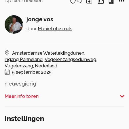
140
keer bekeken
13
jonge vos
door
Mooiefotosmaken123
Amsterdamse Waterleidingduinen
,
ingang Panneland
,
Vogelenzangseduinweg
,
Vogelenzang
,
Nederland
5 september, 2025
nieuwsgierig
Alle rechten voorbehouden
Meer info tonen
Instellingen