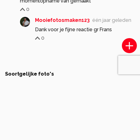
momentopname van gemaakt
0
Mooiefotosmaken123
één jaar geleden
Dank voor je fijne reactie gr Frans
0
Soortgelijke foto's
Tudor