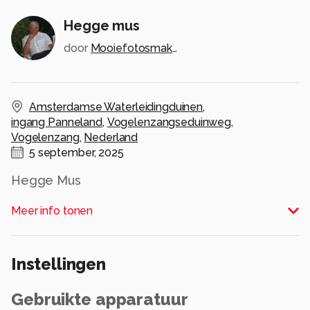
Hegge mus
door
Mooiefotosmaken123
Amsterdamse Waterleidingduinen
,
ingang Panneland
,
Vogelenzangseduinweg
,
Vogelenzang
,
Nederland
5 september, 2025
Hegge Mus
Alle rechten voorbehouden
Meer info tonen
Instellingen
Gebruikte apparatuur