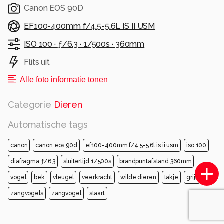
Canon EOS 90D
EF100-400mm f/4.5-5.6L IS II USM
ISO 100 ·
ƒ/6.3 ·
1/500s ·
360mm
Flits uit
Alle foto informatie tonen
Categorie
Dieren
Automatische tags
canon
canon eos 90d
ef100-400mm f/4.5-5.6l is ii usm
iso 100
diafragma ƒ/6.3
sluitertijd 1/500s
brandpuntafstand 360mm
vogel
bek
vleugel
veerkracht
wilde dieren
takje
grijs
zangvogels
zangvogel
staart