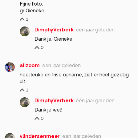
Fijne foto.
gr Gieneke
1
DimphyVerberk
één jaar geleden
Dank je, Gieneke
0
alizoom
één jaar geleden
heel leuke en frise opname, ziet er heel gezellig
uit.
1
DimphyVerberk
één jaar geleden
Dank je wel!
0
vlindersenmeer
één jaar geleden