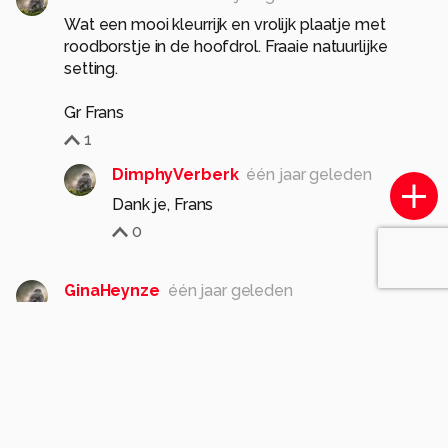
Wat een mooi kleurrijk en vrolijk plaatje met
roodborstje in de hoofdrol. Fraaie natuurlijke
setting.
Gr Frans
1
DimphyVerberk
één jaar geleden
Dank je, Frans
0
GinaHeynze
één jaar geleden
De kleuren spatten inderdaad van de foto maar
rood en oranje zijn niet complementair.
De vogel heeft nu op de rug meer ruimte dan
voor zich. Als je dat wat aanpast kijkt het prettiger.
(regel van derden)
1