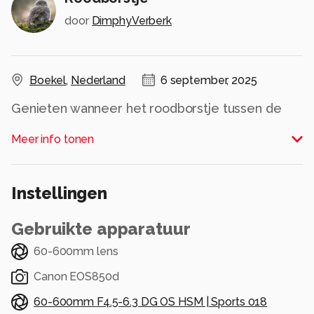
door
DimphyVerberk
Boekel
,
Nederland
6 september, 2025
Genieten wanneer het roodborstje tussen de
rood/ paarse bladeren van de Japanse kers
Meer info tonen
gaat zitten. Op de achtergrond beginnen de
herfstkleuren al aan de bomen te komen
Alle rechten voorbehouden
Instellingen
Gebruikte apparatuur
60-600mm lens
Canon EOS850d
60-600mm F4.5-6.3 DG OS HSM | Sports 018