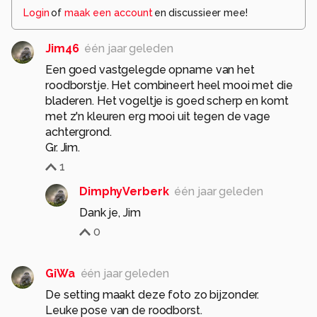
Login
of
maak een account
en discussieer mee!
Jim46
één jaar geleden
Een goed vastgelegde opname van het
roodborstje. Het combineert heel mooi met die
bladeren. Het vogeltje is goed scherp en komt
met z'n kleuren erg mooi uit tegen de vage
achtergrond.
Gr. Jim.
1
DimphyVerberk
één jaar geleden
Dank je, Jim
0
GiWa
één jaar geleden
De setting maakt deze foto zo bijzonder.
Leuke pose van de roodborst.