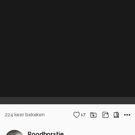
224
keer bekeken
17
Roodborstje