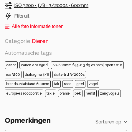
ISO 3200 ·
ƒ/8 ·
3/2000s ·
600mm
Flits uit
Alle foto informatie tonen
Categorie
Dieren
Automatische tags
canon
canon eos 850d
60-600mm f4.5-6.3 dg os hsm | sports 018
iso 3200
diafragma ƒ/8
sluitertijd 3/2000s
brandpuntafstand 600mm
tak
rood
geel
vogel
europees roodborstje
takje
oranje
bek
herfst
zangvogels
Opmerkingen
Sorteren op