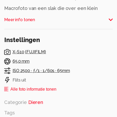
Macrofoto van een slak die over een klein
plantje kruipt.
Meer info tonen
Alle rechten voorbehouden
Instellingen
X-S10
(
FUJIFILM
)
65.0 mm
ISO 2500 ·
ƒ/1 ·
1/60s ·
65mm
Flits uit
Alle foto informatie tonen
Categorie
Dieren
Tags