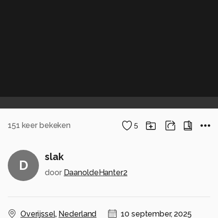
151
keer bekeken
5
slak
D
door
DaanoldeHanter2
Overijssel
,
Nederland
10 september, 2025