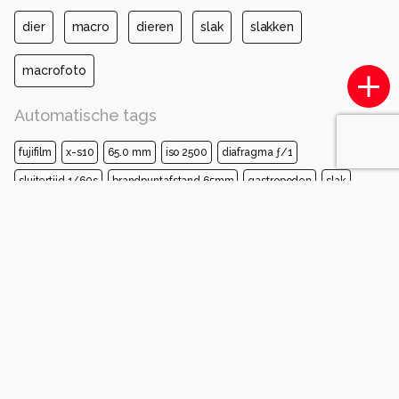
dier
macro
dieren
slak
slakken
macrofoto
Automatische tags
fujifilm
x-s10
65.0 mm
iso 2500
diafragma ƒ/1
sluitertijd 1/60s
brandpuntafstand 65mm
gastropoden
slak
van dichtbij
macrofotografie
weekdieren
landdier
insect
naaktslak
zeeslak
vijverslakken
Opmerkingen
Login
of
maak een account
en discussieer mee!