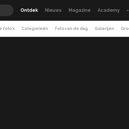
Ontdek
Nieuws
Magazine
Academy
 foto's
Categorieën
Foto van de dag
Galerijen
Gro