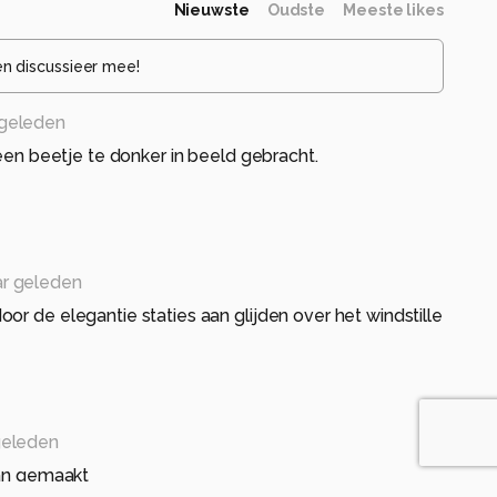
Nieuwste
Oudste
Meeste likes
en discussieer mee!
 geleden
 een beetje te donker in beeld gebracht.
ar geleden
or de elegantie staties aan glijden over het windstille
geleden
van gemaakt