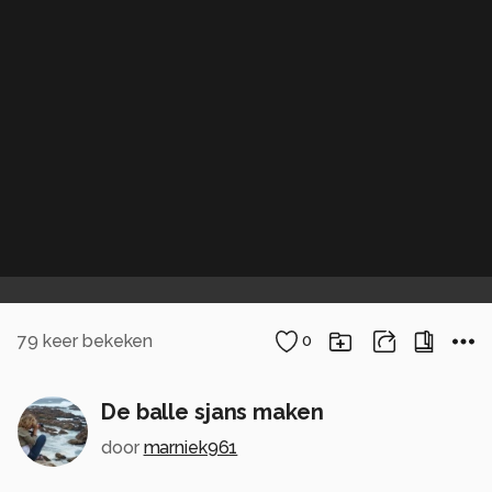
79
keer bekeken
0
De balle sjans maken
door
marniek961