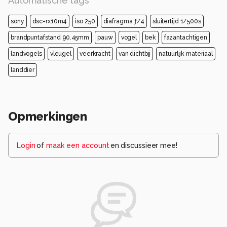
Automatische tags
sony
dsc-rx10m4
iso 250
diafragma ƒ/4
sluitertijd 1/500s
brandpuntafstand 90.45mm
pauw
vogel
bek
fazantachtigen
landvogels
vleugel
veerkracht
van dichtbij
natuurlijk materiaal
landdier
Opmerkingen
Login
of
maak een account
en discussieer mee!