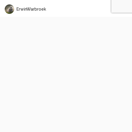
ErwinWarbroek
Kuifmangabey - Soms zegt één blik meer dan duizend woorden... ✨
2
0