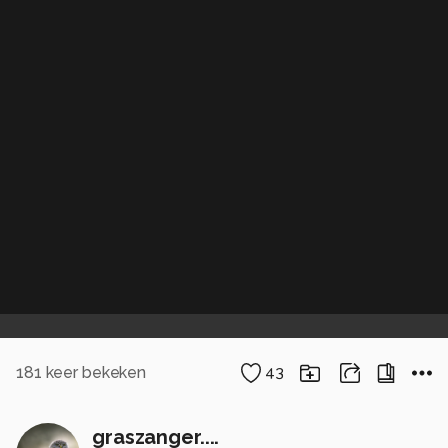
181
keer bekeken
43
graszanger....