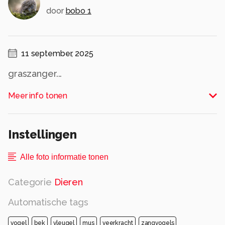
door
bobo 1
11 september, 2025
graszanger...
Alle rechten voorbehouden
Meer info tonen
Instellingen
Alle foto informatie tonen
Categorie
Dieren
Automatische tags
vogel
bek
vleugel
mus
veerkracht
zangvogels