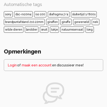
Automatische tags
sony
dsc-rx10m4
iso 100
diafragma ƒ/4
sluitertijd 1/800s
brandpuntafstand 210.22mm
giraffen
giraffe
gewerveld
nek
wilde dieren
landdier
snuit
takje
natuurreservaat
tong
Opmerkingen
Login
of
maak een account
en discussieer mee!