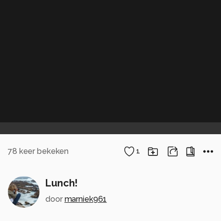
78
keer bekeken
1
Lunch!
door
marniek961