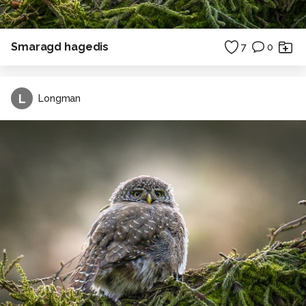
Smaragd hagedis
7
0
L
Longman