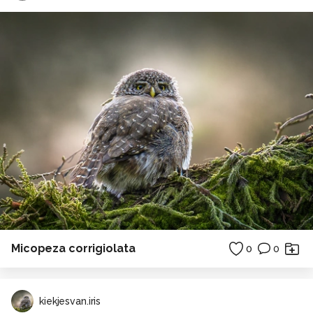
Micopeza corrigiolata
0
0
kiekjesvan.iris