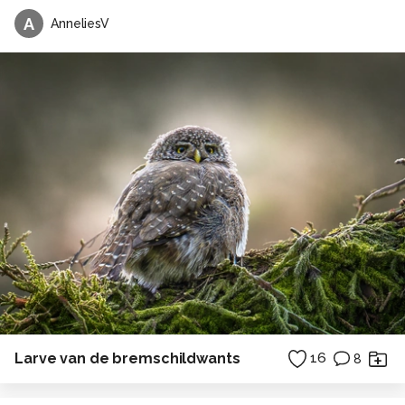
A
AnneliesV
Larve van de bremschildwants
16
8