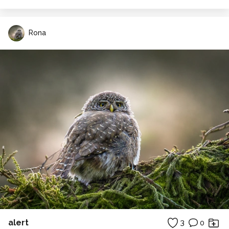
Rona
alert
3
0