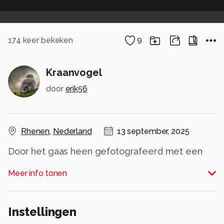
174
keer bekeken
9
Kraanvogel
door
erik56
Rhenen
,
Nederland
13 september, 2025
Door het gaas heen gefotografeerd met een
150-600mm van sigma
Meer info tonen
Ik vind hm wel geslaagd, wat vind jij?
Alle rechten voorbehouden
Instellingen