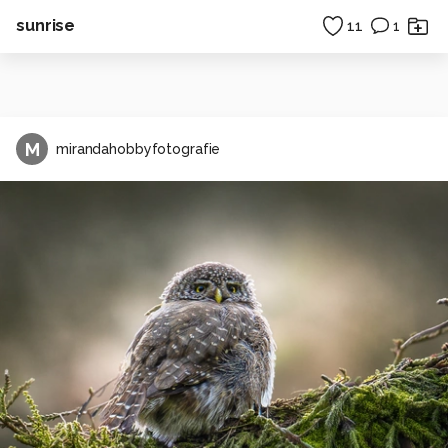
sunrise
11
1
M
mirandahobbyfotografie