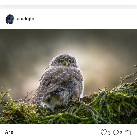
awduijts
Ara
3
2