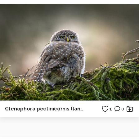
Ctenophora pectinicornis (langpootmug)
1
0