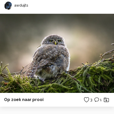
awduijts
Op zoek naar prooi
3
1