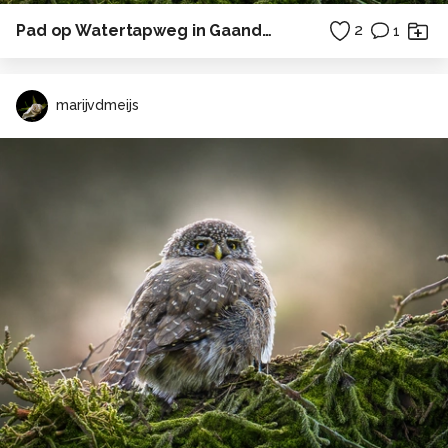
Pad op Watertapweg in Gaanderen
2
1
marijvdmeijs