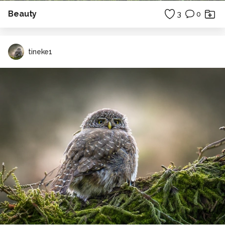
Beauty
3
0
tineke1