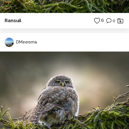
Ransuil
6
0
DMeersma