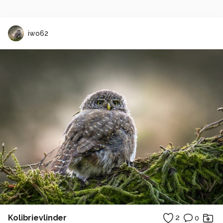
iwo62
Kolibrievlinder
2
0