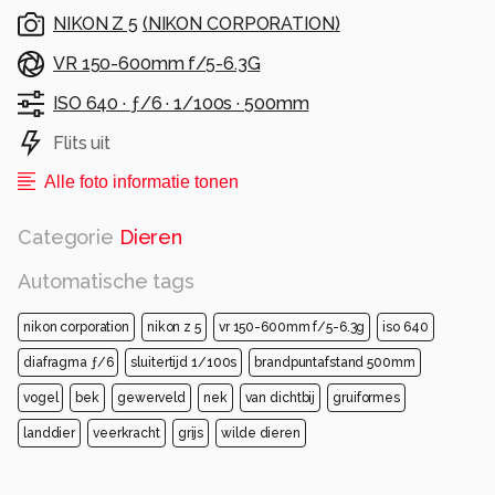
NIKON Z 5
(
NIKON CORPORATION
)
VR 150-600mm f/5-6.3G
ISO 640 ·
ƒ/6 ·
1/100s ·
500mm
Flits uit
Alle foto informatie tonen
Categorie
Dieren
Automatische tags
nikon corporation
nikon z 5
vr 150-600mm f/5-6.3g
iso 640
diafragma ƒ/6
sluitertijd 1/100s
brandpuntafstand 500mm
vogel
bek
gewerveld
nek
van dichtbij
gruiformes
landdier
veerkracht
grijs
wilde dieren