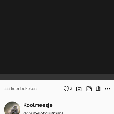
111
keer bekeken
2
Koolmeesje
door
roelofkluijtmans