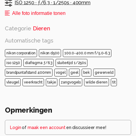
ISO 1250 ·
ƒ/6.3 ·
1/250s ·
400mm
Alle foto informatie tonen
Categorie
Dieren
Automatische tags
nikon corporation
nikon d500
100.0-400.0 mm f/5.0-6.3
iso 1250
diafragma ƒ/6.3
sluitertijd 1/250s
brandpuntafstand 400mm
vogel
geel
bek
gewerveld
vleugel
veerkracht
takje
zangvogels
wilde dieren
tit
Opmerkingen
Login
of
maak een account
en discussieer mee!