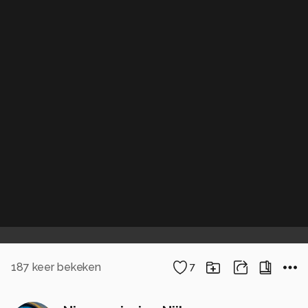
187
keer bekeken
7