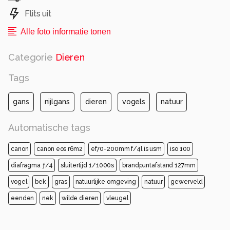
Flits uit
Alle foto informatie tonen
Categorie
Dieren
Tags
gans
nijlgans
dieren
vogels
natuur
Automatische tags
canon
canon eos r6m2
ef70-200mm f/4l is usm
iso 100
diafragma ƒ/4
sluitertijd 1/1000s
brandpuntafstand 127mm
vogel
bek
gras
natuurlijke omgeving
natuur
gewerveld
eenden
nek
wilde dieren
vleugel