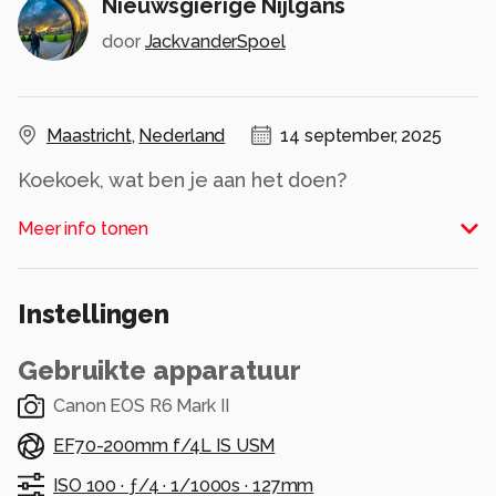
Nieuwsgierige Nijlgans
door
JackvanderSpoel
Maastricht
,
Nederland
14 september, 2025
Koekoek, wat ben je aan het doen?
Alle rechten voorbehouden
Meer info tonen
Instellingen
Gebruikte apparatuur
Canon EOS R6 Mark II
EF70-200mm f/4L IS USM
ISO 100 ·
ƒ/4 ·
1/1000s ·
127mm