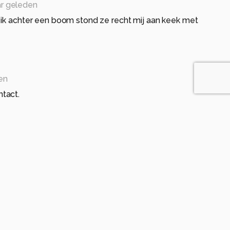
ar geleden
 ik achter een boom stond ze recht mij aan keek met
en
tact.
an de reegeit.