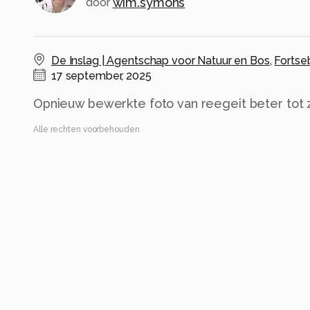
wim.symons
door
De Inslag | Agentschap voor Natuur en Bos
,
Fortse
17 september, 2025
Opnieuw bewerkte foto van reegeit beter tot z
Alle rechten voorbehouden
Instellingen
Canon EOS R6
(
Canon
)
RF600mm F11 IS STM
ISO 6400 ·
ƒ/11 ·
1/200s ·
600mm
Flits uit