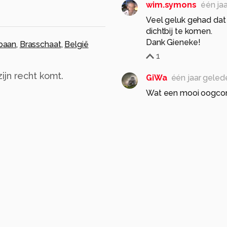
wim.symons
één ja
Veel geluk gehad dat
dichtbij te komen.
Dank Gieneke!
baan
,
Brasschaat
,
België
1
ijn recht komt.
GiWa
één jaar geled
Wat een mooi oogcon
Heel lieve foto foto v
gr Gieneke
1