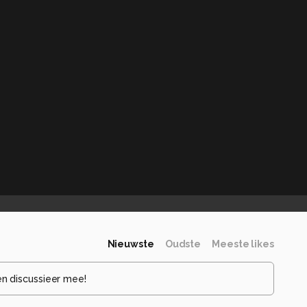
Nieuwste
Oudste
Meeste likes
en discussieer mee!