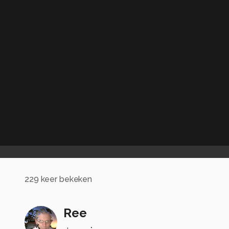
229
keer bekeken
Ree