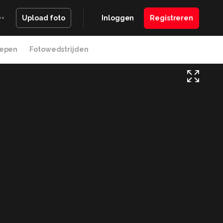
Inloggen
Registreren
Upload foto
epen
Fotowedstrijden