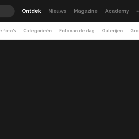
Ontdek
Nieuws
Magazine
Academy
 foto's
Categorieën
Foto van de dag
Galerijen
Gro